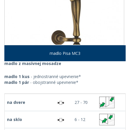
madlo Pisa MC3
madlo z masívnej mosadze
madlo 1 kus
- jednostranné upevnenie*
madlo 1 pár
- obojstranné upevnenie*
na dvere
27 - 70
na sklo
6 - 12