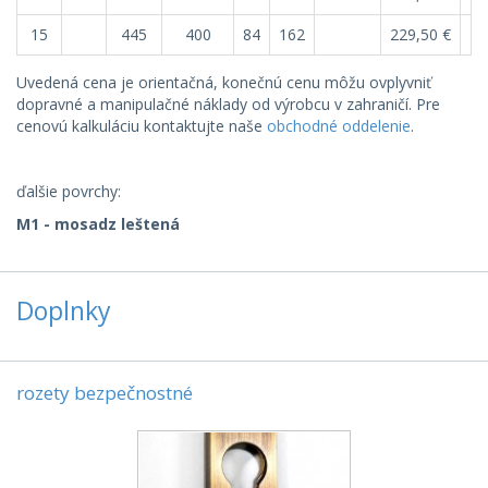
15
445
400
84
162
229,50 €
27
Uvedená cena je orientačná, konečnú cenu môžu ovplyvniť
dopravné a manipulačné náklady od výrobcu v zahraničí. Pre
cenovú kalkuláciu kontaktujte naše
obchodné oddelenie
.
ďalšie povrchy:
M1 - mosadz leštená
Doplnky
rozety bezpečnostné