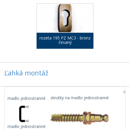
rozeta 195 PZ MC3 - bronz
česaný
Ľahká montáž
mad
skrutky na madlo jednostranné
madlo jednostranné
madlo jednostranné