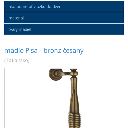
ako odmerať vložku do dverí
materiál
tvary madiel
madlo Pisa - bronz česaný
(
Taliansko
)