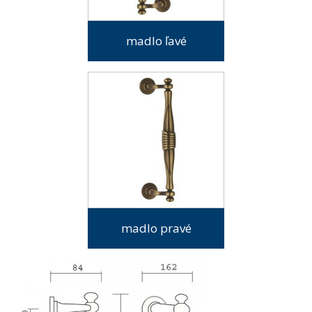
madlo ľavé
madlo pravé