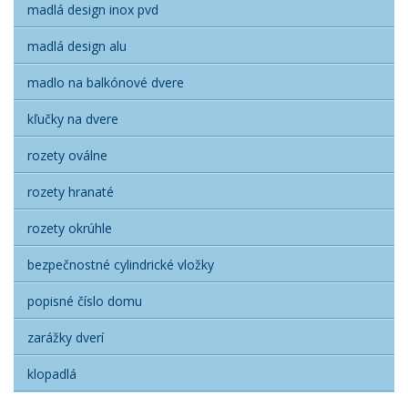
madlá design inox pvd
madlá design alu
madlo na balkónové dvere
kľučky na dvere
rozety oválne
rozety hranaté
rozety okrúhle
bezpečnostné cylindrické vložky
popisné číslo domu
zarážky dverí
klopadlá