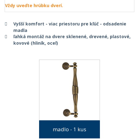
Vždy uveďte hrúbku dverí.
Vyšší komfort - viac priestoru pre kľúč - odsadenie
madla
ľahká montáž na dvere sklenené, drevené, plastové,
kovové (hliník, oceľ)
madlo - 1 kus