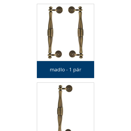
madlo - 1 pár