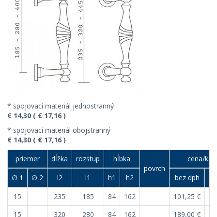
* spojovací materiál jednostranný
€ 14,30 ( € 17,16 )
* spojovací materiál obojstranný
€ 14,30 ( € 17,16 )
priemer
dĺžka
rozstup
hĺbka
cena/ks (
povrch
∅ 1
∅ 2
l2
l1
h1
h2
bez dph
15
235
185
84
162
101,25 €
12
15
320
280
84
162
189,00 €
22