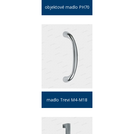
objektové madlo PH70
madlo Trevi M4-M18