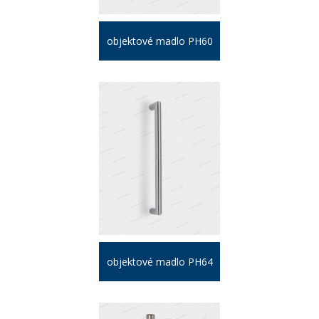
objektové madlo PH60
objektové madlo PH64