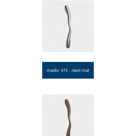
madlo 473 - nikel mat