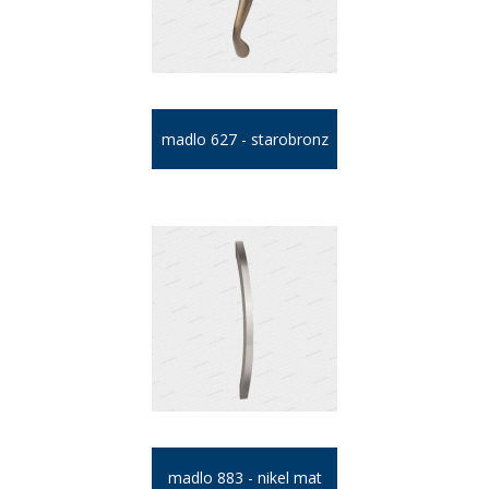
madlo 627 - starobronz
madlo 883 - nikel mat