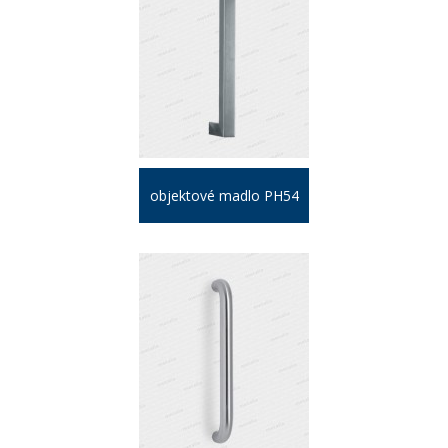
objektové madlo PH54