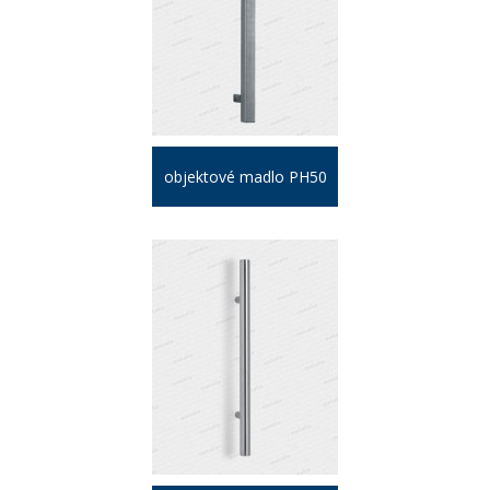
objektové madlo PH50