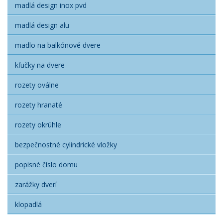
madlá design inox pvd
madlá design alu
madlo na balkónové dvere
kľučky na dvere
rozety oválne
rozety hranaté
rozety okrúhle
bezpečnostné cylindrické vložky
popisné číslo domu
zarážky dverí
klopadlá