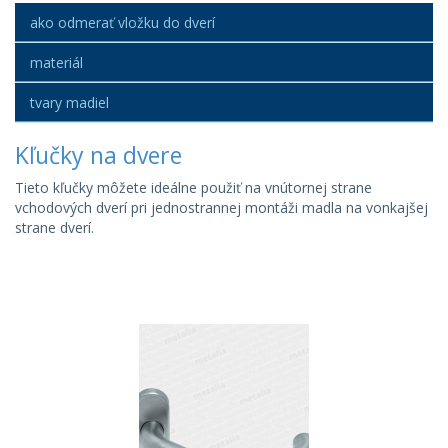
ako odmerať vložku do dverí
materiál
tvary madiel
Kľučky na dvere
Tieto kľučky môžete ideálne použiť na vnútornej strane
vchodových dverí pri jednostrannej montáži madla na vonkajšej
strane dverí.