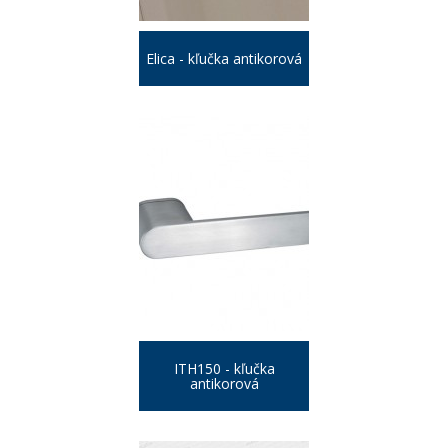
Elica - kľučka antikorová
ITH150 - kľučka
antikorová