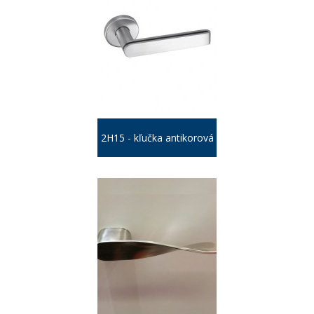
2H15 - kľučka antikorová