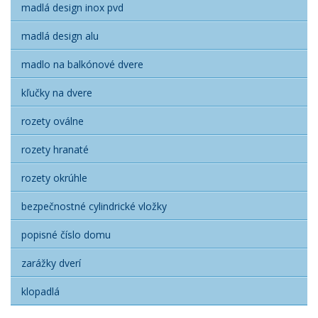
madlá design inox pvd
madlá design alu
madlo na balkónové dvere
kľučky na dvere
rozety oválne
rozety hranaté
rozety okrúhle
bezpečnostné cylindrické vložky
popisné číslo domu
zarážky dverí
klopadlá