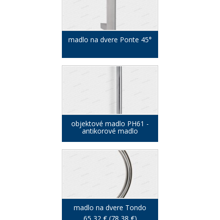
madlo na dvere Ponte 45°
objektové madlo PH61 -
antikorové madlo
madlo na dvere Tondo
65,32 € (78,38 €)