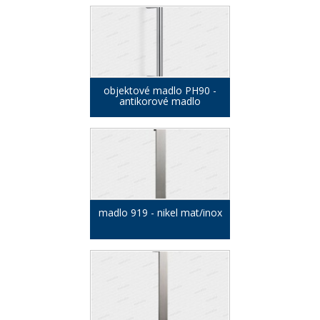
objektové madlo PH90 -
antikorové madlo
madlo 919 - nikel mat/inox