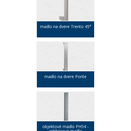
madlo na dvere Trento 45°
madlo na dvere Ponte
objektové madlo PH54 -
antikorové madlo