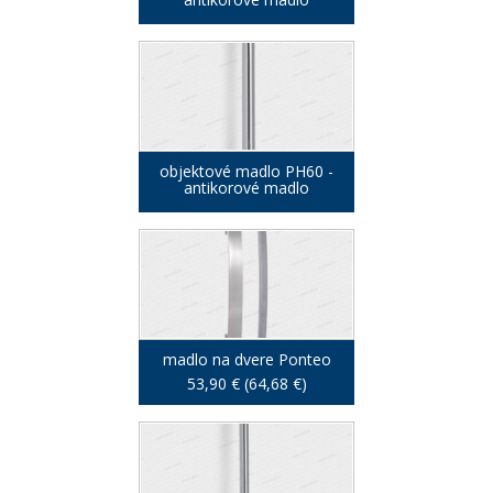
objektové madlo PH60 -
antikorové madlo
madlo na dvere Ponteo
53,90 € (64,68 €)