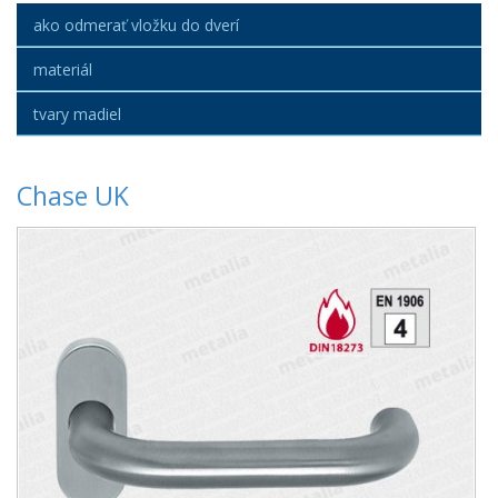
ako odmerať vložku do dverí
materiál
tvary madiel
Chase UK