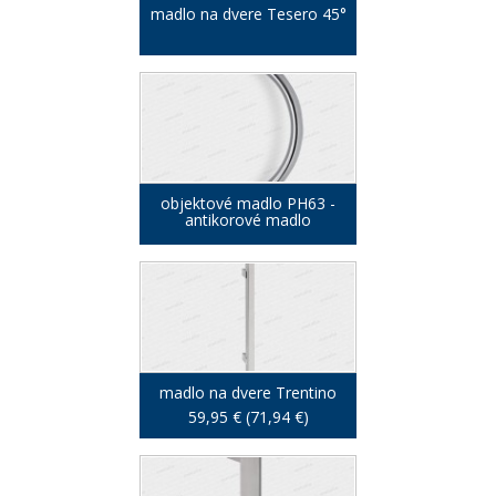
madlo na dvere Tesero 45°
objektové madlo PH63 -
antikorové madlo
madlo na dvere Trentino
59,95 € (71,94 €)