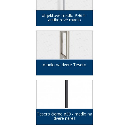
objektové madlo PH64 -
antikorové madlo
madlo na dvere Tesero
Tesero čierne ø30 - madlo na
dvere nerez