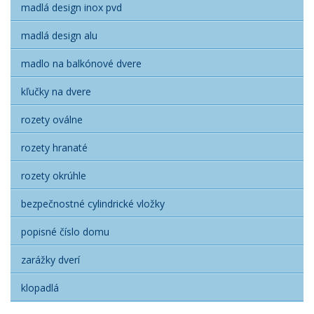
madlá design inox pvd
madlá design alu
madlo na balkónové dvere
kľučky na dvere
rozety oválne
rozety hranaté
rozety okrúhle
bezpečnostné cylindrické vložky
popisné číslo domu
zarážky dverí
klopadlá