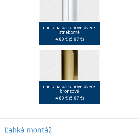
madlo na balkónové dvere -
strieborné
4,89 € (5,87 €)
madlo na balkónové dvere -
bronzové
4,89 € (5,87 €)
Ľahká montáž