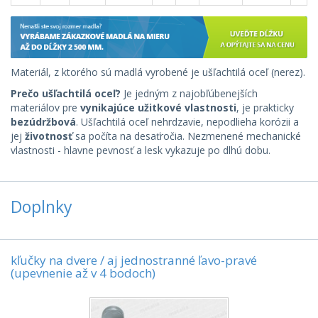
Materiál, z ktorého sú madlá vyrobené je ušľachtilá oceľ (nerez).
Prečo ušľachtilá oceľ?
Je jedným z najobľúbenejších
materiálov pre
vynikajúce užitkové vlastnosti
, je prakticky
bezúdržbová
. Ušľachtilá oceľ nehrdzavie, nepodlieha korózii a
jej
životnosť
sa počíta na desaťročia. Nezmenené mechanické
vlastnosti - hlavne pevnosť a lesk vykazuje po dlhú dobu.
Doplnky
kľučky na dvere / aj jednostranné ľavo-pravé
(upevnenie až v 4 bodoch)