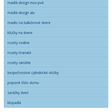
madlá design inox pvd
madlá design alu
madlo na balkónové dvere
kľučky na dvere
rozety oválne
rozety hranaté
rozety okrúhle
bezpečnostné cylindrické vložky
popisné číslo domu
zarážky dverí
klopadlá