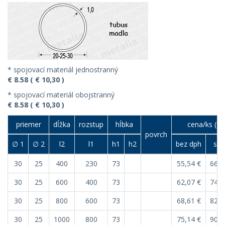
* spojovací materiál jednostranný
€ 8.58 ( € 10,30 )
* spojovací materiál obojstranný
€ 8.58 ( € 10,30 )
priemer
dĺžka
rozstup
hĺbka
cena/ks (€)
povrch
∅ 1
∅ 2
l2
l1
h1
h2
bez dph
s d
30
25
400
230
73
55,54 €
66,6
30
25
600
400
73
62,07 €
74,4
30
25
800
600
73
68,61 €
82,3
30
25
1000
800
73
75,14 €
90,1