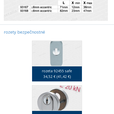
rozety bezpečnostné
rozeta 92455 safe
34,52 € (41,42 €)