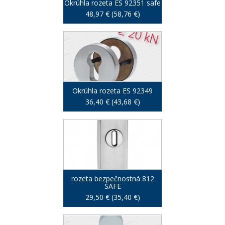
Okrúhla rozeta ES 92351 safe
48,97 € (58,76 €)
Okrúhla rozeta ES 92349
36,40 € (43,68 €)
rozeta bezpečnostná 812
SAFE
29,50 € (35,40 €)