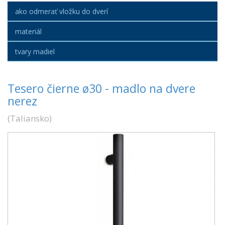
ako odmerať vložku do dverí
materiál
tvary madiel
Tesero čierne ø30 - madlo na dvere
nerez
(
Taliansko
)