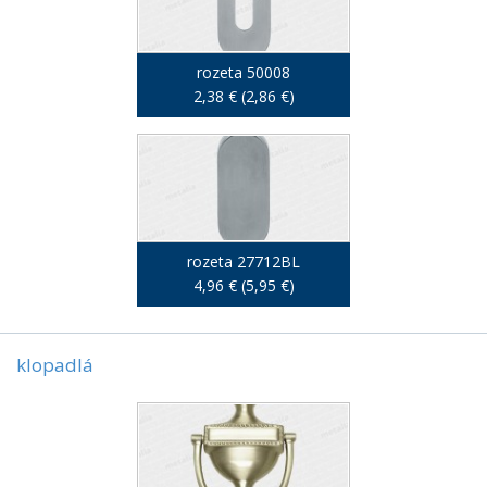
rozeta 50008
2,38 € (2,86 €)
rozeta 27712BL
4,96 € (5,95 €)
klopadlá