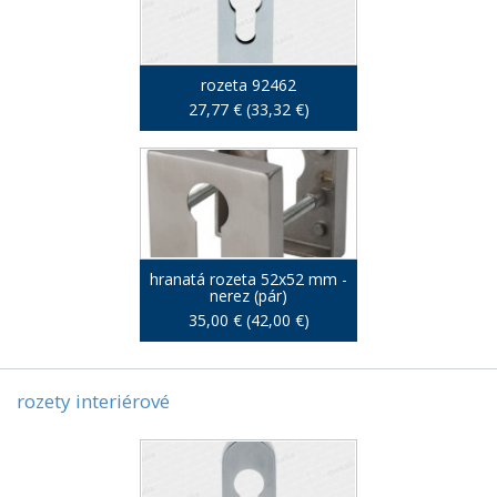
rozeta 92462
27,77 € (33,32 €)
hranatá rozeta 52x52 mm -
nerez (pár)
35,00 € (42,00 €)
rozety interiérové