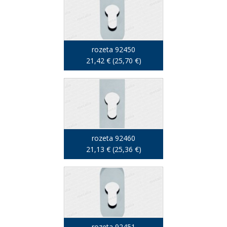
rozeta 92450
21,42 € (25,70 €)
rozeta 92460
21,13 € (25,36 €)
rozeta 92451