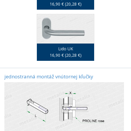
16,90 € (20,28 €)
Lido UK
16,90 € (20,28 €)
jednostranná montáž vnútornej kľučky