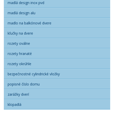
madlá design inox pvd
madlá design alu
madlo na balkónové dvere
kľučky na dvere
rozety oválne
rozety hranaté
rozety okrúhle
bezpečnostné cylindrické vložky
popisné číslo domu
zarážky dverí
klopadlá