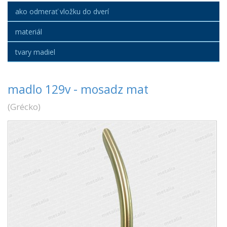
ako odmerať vložku do dverí
materiál
tvary madiel
madlo 129v - mosadz mat
(
Grécko
)