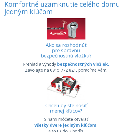
Komfortné uzamknutie celého domu
jedným kľúčom
Ako sa rozhodnúť
pre správnu
bezpečnostnú vložku?
Prehľad a výhody
bezpečnostných vložiek.
Zavolajte na 0915 772 821, poradíme Vám.
Chceli by ste nosiť
menej kľúčov?
S nami môžete otvárať
všetky dvere jediným kľúčom
,
a to už do 2 hodín.