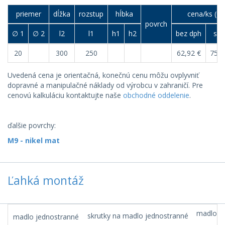
priemer
dĺžka
rozstup
hĺbka
cena/ks (€)
povrch
∅ 1
∅ 2
l2
l1
h1
h2
bez dph
s d
20
300
250
62,92 €
75,5
Uvedená cena je orientačná, konečnú cenu môžu ovplyvniť
dopravné a manipulačné náklady od výrobcu v zahraničí. Pre
cenovú kalkuláciu kontaktujte naše
obchodné oddelenie
.
ďalšie povrchy:
M9 - nikel mat
Ľahká montáž
madlo na
skrutky na madlo jednostranné
madlo jednostranné