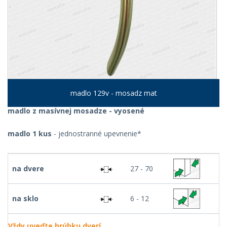
madlo 129v - mosadz mat
madlo z masívnej mosadze - vyosené
madlo 1 kus
- jednostranné upevnenie*
na dvere
27 - 70
na sklo
6 - 12
Vždy uveďte hrúbku dverí.