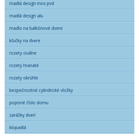
madlá design inox pvd
madlá design alu
madlo na balkónové dvere
kľučky na dvere
rozety oválne
rozety hranaté
rozety okrúhle
bezpečnostné cylindrické vložky
popisné číslo domu
zarážky dverí
klopadlá