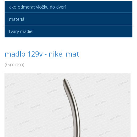
ako odmerať vložku do dverí
materiál
tvary madiel
madlo 129v - nikel mat
(
Grécko
)