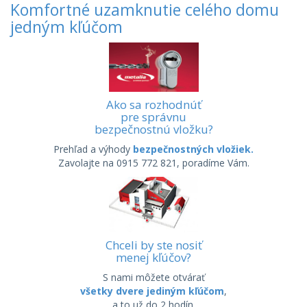
Komfortné uzamknutie celého domu
jedným kľúčom
Ako sa rozhodnúť
pre správnu
bezpečnostnú vložku?
Prehľad a výhody
bezpečnostných vložiek.
Zavolajte na 0915 772 821, poradíme Vám.
Chceli by ste nosiť
menej kľúčov?
S nami môžete otvárať
všetky dvere jediným kľúčom
,
a to už do 2 hodín.