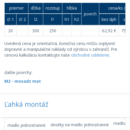
priemer
dĺžka
rozstup
hĺbka
cena/ks (€)
povrch
∅ 1
∅ 2
l2
l1
h1
h2
bez dph
s d
20
300
250
62,92 €
75,5
Uvedená cena je orientačná, konečnú cenu môžu ovplyvniť
dopravné a manipulačné náklady od výrobcu v zahraničí. Pre
cenovú kalkuláciu kontaktujte naše
obchodné oddelenie
.
ďalšie povrchy:
M2 - mosadz mat
Ľahká montáž
madlo na
skrutky na madlo jednostranné
madlo jednostranné