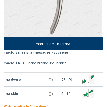
madlo 129v - nikel mat
madlo z masívnej mosadze - vyosené
madlo 1 kus
- jednostranné upevnenie*
na dvere
27 - 70
na sklo
6 - 12
Vždy uveďte hrúbku dverí.