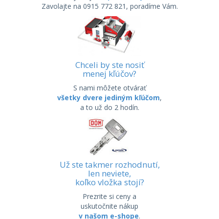
Zavolajte na 0915 772 821, poradíme Vám.
Chceli by ste nosiť
menej kľúčov?
S nami môžete otvárať
všetky dvere jediným kľúčom
,
a to už do 2 hodín.
Už ste takmer rozhodnutí,
len neviete,
koľko vložka stojí?
Prezrite si ceny a
uskutočnite nákup
v našom e-shope
.