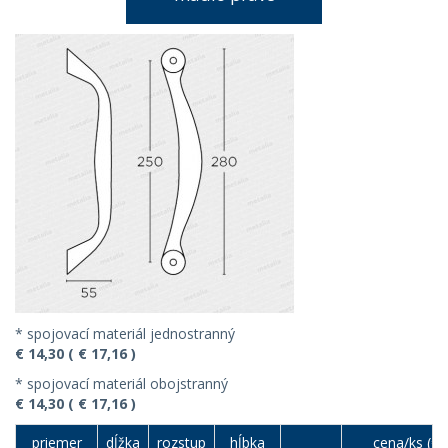
* spojovací materiál jednostranný
€ 14,30 ( € 17,16 )
* spojovací materiál obojstranný
€ 14,30 ( € 17,16 )
priemer
dĺžka
rozstup
hĺbka
cena/ks (€)