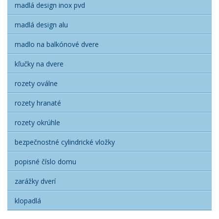
madlá design inox pvd
madlá design alu
madlo na balkónové dvere
kľučky na dvere
rozety oválne
rozety hranaté
rozety okrúhle
bezpečnostné cylindrické vložky
popisné číslo domu
zarážky dverí
klopadlá