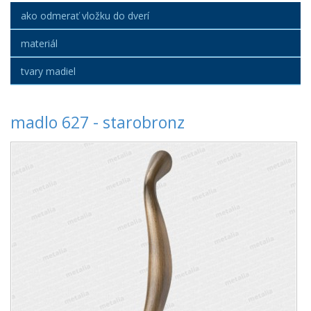
ako odmerať vložku do dverí
materiál
tvary madiel
madlo 627 - starobronz