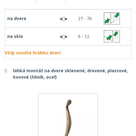
na dvere
27 - 70
na sklo
6 - 12
Vždy uveďte hrúbku dverí.
ľahká montáž na dvere sklenené, drevené, plastové,
kovové (hliník, oceľ)