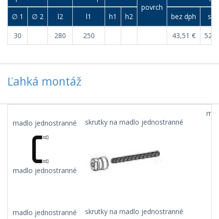
povrch
∅ 1
∅ 2
l2
l1
h1
h2
bez dph
s d
30
280
250
43,51 €
52,2
Ľahká montáž
mad
skrutky na madlo jednostranné
madlo jednostranné
madlo jednostranné
skrutky na madlo jednostranné
madlo jednostranné