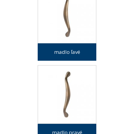
madlo ľavé
madlo pravé