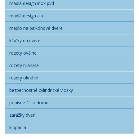
madlá design inox pvd
madlá design alu
madlo na balkónové dvere
kľučky na dvere
rozety oválne
rozety hranaté
rozety okrúhle
bezpečnostné cylindrické vložky
popisné číslo domu
zarážky dverí
klopadlá