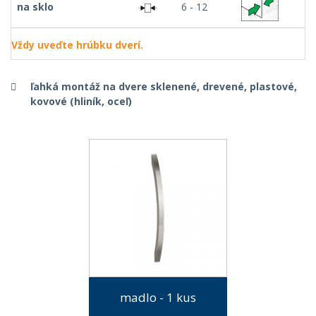
na sklo
6 - 12
Vždy uveďte hrúbku dverí.
ľahká montáž na dvere sklenené, drevené, plastové,
kovové (hliník, oceľ)
madlo - 1 kus