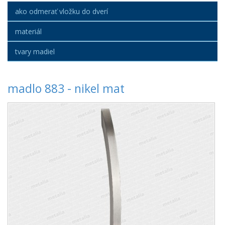
ako odmerať vložku do dverí
materiál
tvary madiel
madlo 883 - nikel mat