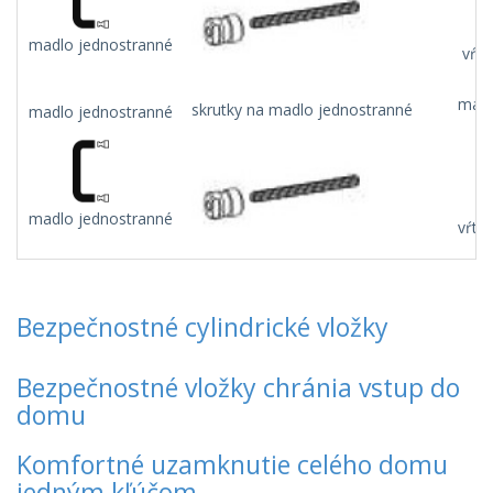
madlo jednostranné
vŕta
madl
skrutky na madlo jednostranné
madlo jednostranné
madlo jednostranné
vŕta
Bezpečnostné cylindrické vložky
Bezpečnostné vložky chránia vstup do
domu
Komfortné uzamknutie celého domu
jedným kľúčom