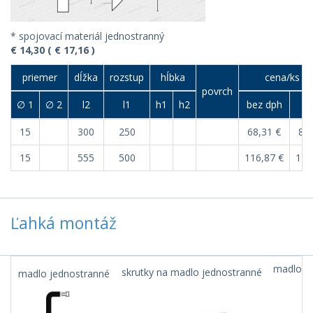
* spojovací materiál jednostranný
€ 14,30 ( € 17,16 )
priemer
dĺžka
rozstup
hĺbka
cena/ks (€
povrch
∅ 1
∅ 2
l2
l1
h1
h2
bez dph
s 
15
300
250
68,31 €
81,
15
555
500
116,87 €
140
Ľahká montáž
madlo na
skrutky na madlo jednostranné
madlo jednostranné