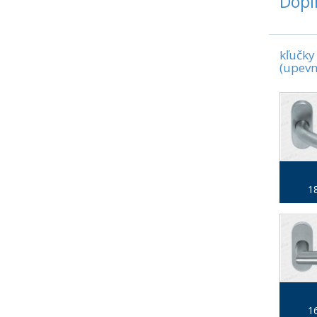
Dopl
kľučky
(upevn
18
16