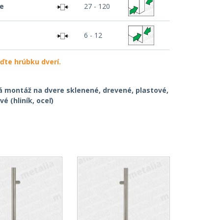
re
27 - 120
6 - 12
ďte hrúbku dverí.
á montáž na dvere sklenené, drevené, plastové,
é (hliník, oceľ)