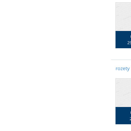
29
rozety