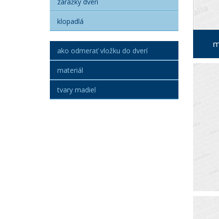
zarážky dverí
klopadlá
m
ako odmerať vložku do dverí
materiál
tvary madiel