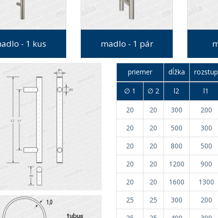
adlo - 1 kus
madlo - 1 pár
m
priemer
dĺžka
rozstu
∅ 1
∅ 2
l2
l1
20
20
300
200
20
20
500
300
20
20
800
500
20
20
1200
900
20
20
1600
1300
25
25
300
200
25
25
400
300