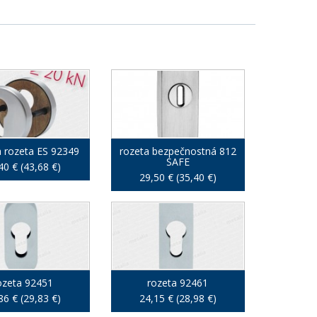
a rozeta ES 92349
rozeta bezpečnostná 812
SAFE
40 € (43,68 €)
29,50 € (35,40 €)
ozeta 92451
rozeta 92461
86 € (29,83 €)
24,15 € (28,98 €)