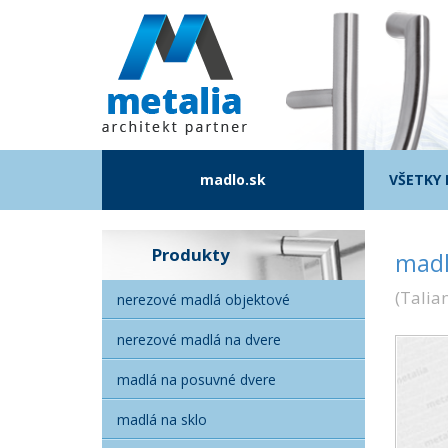
madlo.sk
VŠETKY
Produkty
madl
(
Talia
nerezové madlá objektové
nerezové madlá na dvere
madlá na posuvné dvere
madlá na sklo