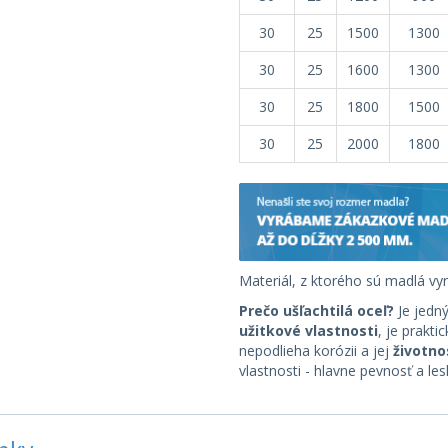
30
25
1500
1300
30
25
1600
1300
30
25
1800
1500
30
25
2000
1800
Materiál, z ktorého sú madlá vyr
Prečo ušľachtilá oceľ?
Je jedn
užitkové vlastnosti
, je prakti
nepodlieha korózii a jej
životno
vlastnosti - hlavne pevnosť a le