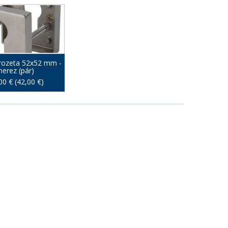
rozeta 52x52 mm -
nerez (pár)
00 € (42,00 €)