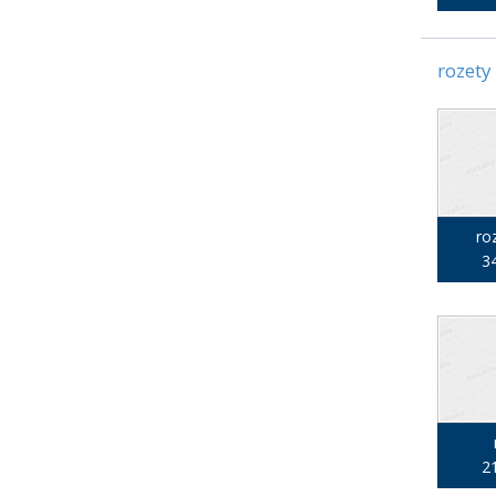
rozety
ro
34
21