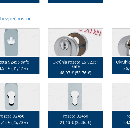
 bezpečnostné
zeta 92455 safe
Okrúhla rozeta ES 92351
Okrúhl
safe
,52 € (41,42 €)
36,
48,97 € (58,76 €)
rozeta 92450
rozeta 92460
r
,42 € (25,70 €)
21,13 € (25,36 €)
24,