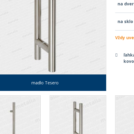
na dve
na sklo
Vždy uve
ľahk
kovov
madlo Tesero