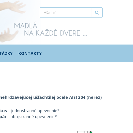
TÁZKY
KONTAKTY
nehrdzavejúcej ušľachtilej ocele AISI 304 (nerez)
 kus
- jednostranné upevnenie*
pár
- obojstranné upevnenie*