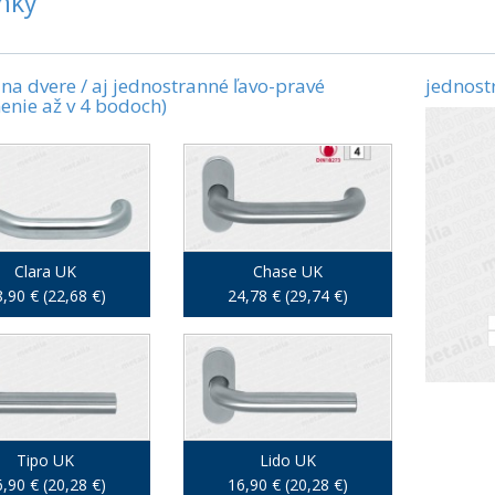
nky
 na dvere / aj jednostranné ľavo-pravé
jednost
enie až v 4 bodoch)
Clara UK
Chase UK
,90 € (22,68 €)
24,78 € (29,74 €)
Tipo UK
Lido UK
,90 € (20,28 €)
16,90 € (20,28 €)