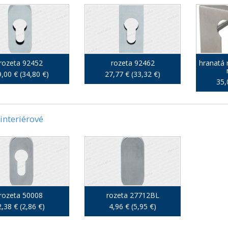
rozeta 92452
rozeta 92462
hranatá 
,00 € (34,80 €)
27,77 € (33,32 €)
35,
 interiérové
rozeta 50008
rozeta 27712BL
2,38 € (2,86 €)
4,96 € (5,95 €)