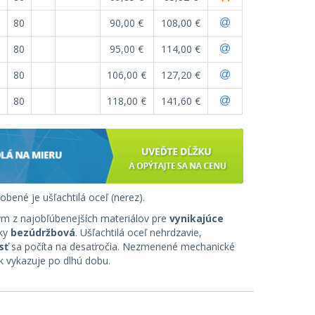
80
90,00 €
108,00 €
80
95,00 €
114,00 €
80
106,00 €
127,20 €
80
118,00 €
141,60 €
obené je ušľachtilá oceľ (nerez).
ým z najobľúbenejších materiálov pre
vynikajúce
cky
bezúdržbová
. Ušľachtilá oceľ nehrdzavie,
sť
sa počíta na desaťročia. Nezmenené mechanické
sk vykazuje po dlhú dobu.