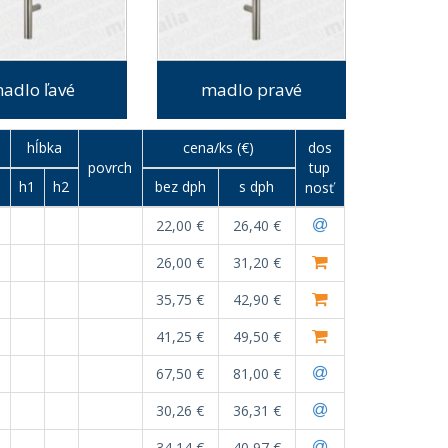
adlo ľavé
madlo pravé
p
hĺbka
cena/ks (€)
dos
povrch
tup
h1
h2
bez dph
s dph
nosť
22,00 €
26,40 €
26,00 €
31,20 €
35,75 €
42,90 €
41,25 €
49,50 €
67,50 €
81,00 €
30,26 €
36,31 €
34,14 €
40,97 €