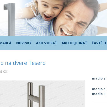
 MADLÁ
NOVINKY
AKO VYBRAŤ
AKO OBJEDNAŤ
ČASTÉ O
o na dvere Tesero
nsko
)
madlo z 
madlo 1
madlo 1 