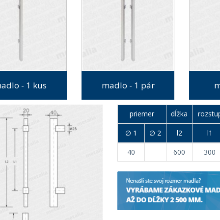
adlo - 1 kus
madlo - 1 pár
m
priemer
dĺžka
rozstu
∅ 1
∅ 2
l2
l1
40
600
300