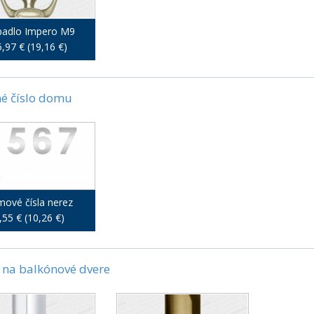
padlo Impero M9
,97 € (19,16 €)
é číslo domu
ové čísla nerez
,55 € (10,26 €)
na balkónové dvere