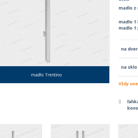
madlo z 
madlo 1
madlo 1 
na dve
na sklo
madlo Trentino
Vždy uve
ľahk
kovov