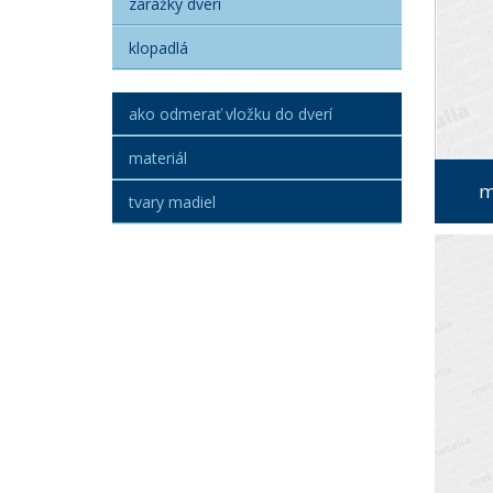
zarážky dverí
klopadlá
ako odmerať vložku do dverí
materiál
m
tvary madiel