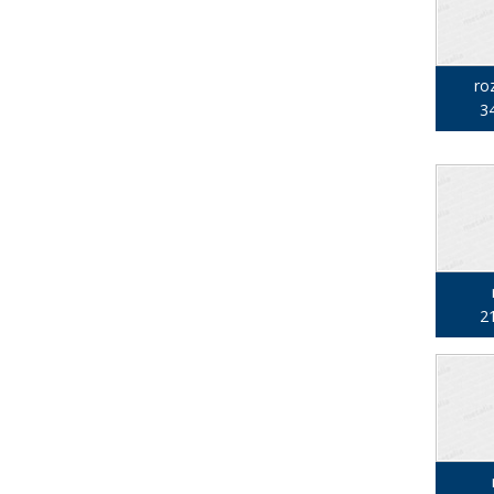
ro
34
21