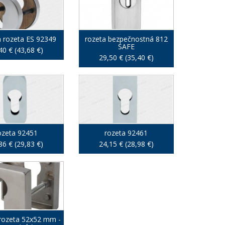
a rozeta ES 92349
rozeta bezpečnostná 812
SAFE
40 € (43,68 €)
29,50 € (35,40 €)
ozeta 92451
rozeta 92461
86 € (29,83 €)
24,15 € (28,98 €)
rozeta 52x52 mm -