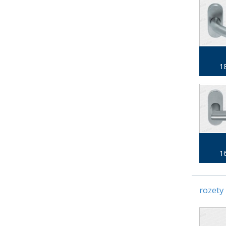
18
16
rozety