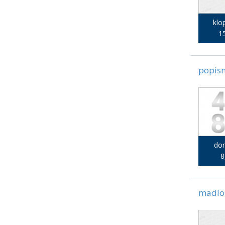
klo
15
popisn
dom
8
madlo 