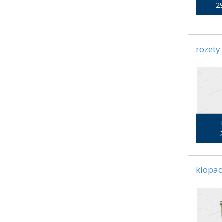
29
rozety
klopad