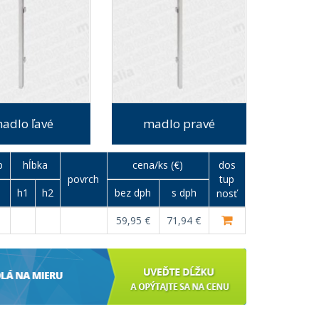
adlo ľavé
madlo pravé
p
hĺbka
cena/ks (€)
dos
povrch
tup
h1
h2
bez dph
s dph
nosť
59,95 €
71,94 €