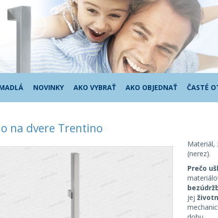
 MADLÁ
NOVINKY
AKO VYBRAŤ
AKO OBJEDNAŤ
ČASTÉ O
o na dvere Trentino
Materiál,
(nerez).
Prečo uš
materiál
bezúdrž
jej
život
mechanick
dobu.