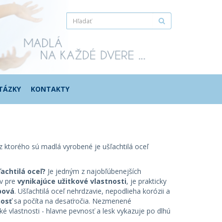
TÁZKY
KONTAKTY
 z ktorého sú madlá vyrobené je ušľachtilá oceľ
ľachtilá oceľ?
Je jedným z najobľúbenejších
ov pre
vynikajúce užitkové vlastnosti
, je prakticky
bová
. Ušľachtilá oceľ nehrdzavie, nepodlieha korózii a
nosť
sa počíta na desaťročia. Nezmenené
é vlastnosti - hlavne pevnosť a lesk vykazuje po dlhú