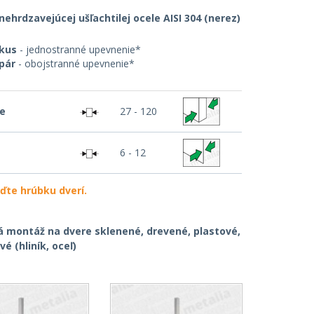
nehrdzavejúcej ušľachtilej ocele AISI 304 (nerez)
 kus
- jednostranné upevnenie*
pár
- obojstranné upevnenie*
re
27 - 120
6 - 12
ďte hrúbku dverí.
á montáž na dvere sklenené, drevené, plastové,
é (hliník, oceľ)