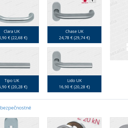
Clara UK
Chase UK
,90 € (22,68 €)
24,78 € (29,74 €)
Tipo UK
Lido UK
,90 € (20,28 €)
16,90 € (20,28 €)
 bezpečnostné