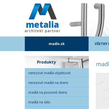
madlo.sk
VŠETKY
Produkty
madl
nerezové madlá objektové
nerezové madlá na dvere
madlá na posuvné dvere
madlá na sklo