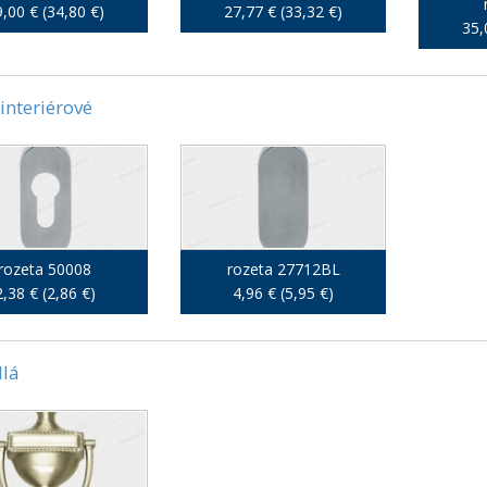
,00 € (34,80 €)
27,77 € (33,32 €)
35,
 interiérové
rozeta 50008
rozeta 27712BL
2,38 € (2,86 €)
4,96 € (5,95 €)
lá