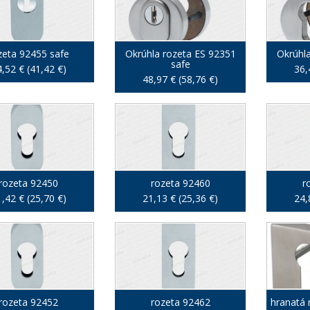
zeta 92455 safe
Okrúhla rozeta ES 92351
Okrúhl
safe
,52 € (41,42 €)
36,
48,97 € (58,76 €)
rozeta 92450
rozeta 92460
r
,42 € (25,70 €)
21,13 € (25,36 €)
24,
rozeta 92452
rozeta 92462
hranatá 