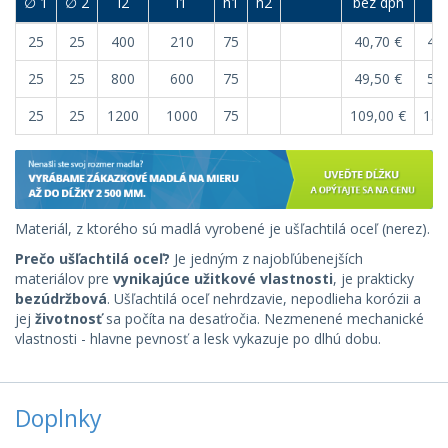
∅ 1
∅ 2
l2
l1
h1
h2
bez dph
s 
25
25
400
210
75
40,70 €
48,
25
25
800
600
75
49,50 €
59,
25
25
1200
1000
75
109,00 €
130
Materiál, z ktorého sú madlá vyrobené je ušľachtilá oceľ (nerez).
Prečo ušľachtilá oceľ?
Je jedným z najobľúbenejších
materiálov pre
vynikajúce užitkové vlastnosti
, je prakticky
bezúdržbová
. Ušľachtilá oceľ nehrdzavie, nepodlieha korózii a
jej
životnosť
sa počíta na desaťročia. Nezmenené mechanické
vlastnosti - hlavne pevnosť a lesk vykazuje po dlhú dobu.
Doplnky