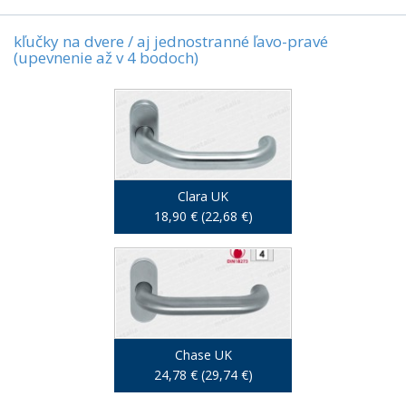
kľučky na dvere / aj jednostranné ľavo-pravé
(upevnenie až v 4 bodoch)
Clara UK
18,90 € (22,68 €)
Chase UK
24,78 € (29,74 €)