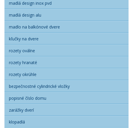
madlá design inox pvd
madlá design alu
madlo na balkónové dvere
kľučky na dvere
rozety oválne
rozety hranaté
rozety okrúhle
bezpečnostné cylindrické vložky
popisné číslo domu
zarážky dverí
klopadlá