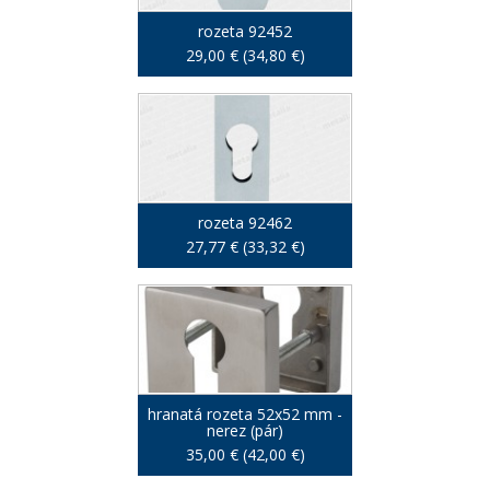
rozeta 92452
29,00 € (34,80 €)
rozeta 92462
27,77 € (33,32 €)
hranatá rozeta 52x52 mm -
nerez (pár)
35,00 € (42,00 €)