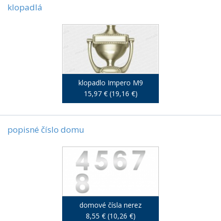
klopadlá
klopadlo Impero M9
15,97 € (19,16 €)
popisné číslo domu
domové čísla nerez
8,55 € (10,26 €)