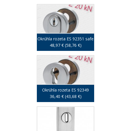
Okrúhla rozeta ES 92351 safe
48,97 € (58,76 €)
Okrúhla rozeta ES 92349
36,40 € (43,68 €)