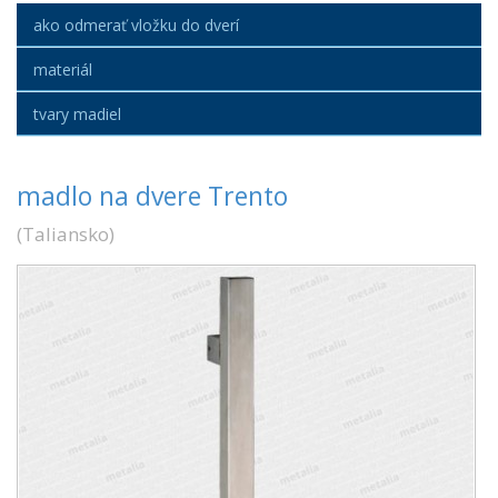
ako odmerať vložku do dverí
materiál
tvary madiel
madlo na dvere Trento
(
Taliansko
)