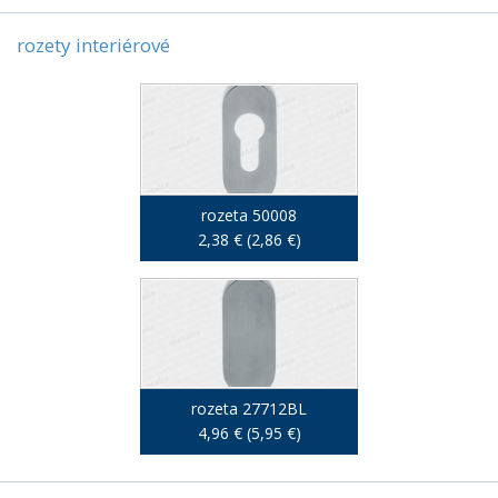
rozety interiérové
rozeta 50008
2,38 € (2,86 €)
rozeta 27712BL
4,96 € (5,95 €)