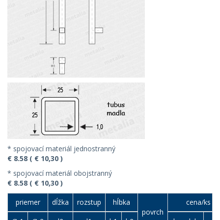
* spojovací materiál jednostranný
€ 8.58 ( € 10,30 )
* spojovací materiál obojstranný
€ 8.58 ( € 10,30 )
priemer
dĺžka
rozstup
hĺbka
cena/ks (€
povrch