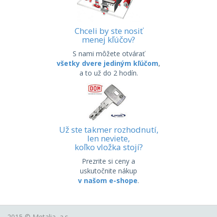
Chceli by ste nosiť
menej kľúčov?
S nami môžete otvárať
všetky dvere jediným kľúčom
,
a to už do 2 hodín.
Už ste takmer rozhodnutí,
len neviete,
koľko vložka stojí?
Prezrite si ceny a
uskutočnite nákup
v našom e-shope
.
2015 ©
Metalia, a.s.