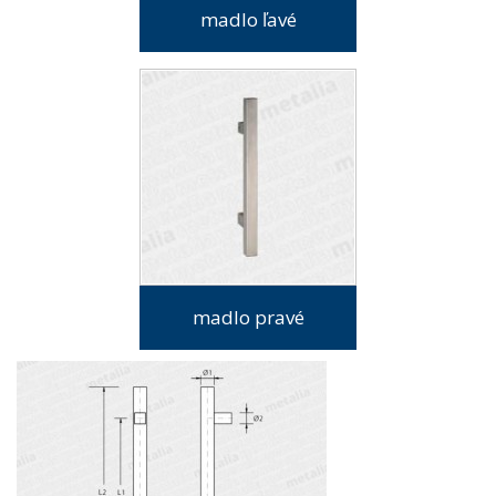
madlo ľavé
madlo pravé