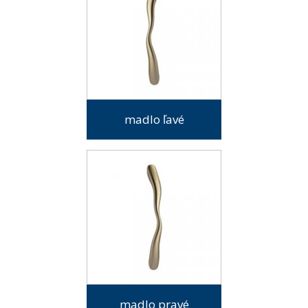
madlo ľavé
madlo pravé