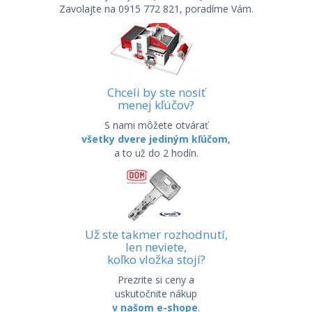
Zavolajte na 0915 772 821, poradíme Vám.
Chceli by ste nosiť
menej kľúčov?
S nami môžete otvárať
všetky dvere jediným kľúčom
,
a to už do 2 hodín.
Už ste takmer rozhodnutí,
len neviete,
koľko vložka stojí?
Prezrite si ceny a
uskutočnite nákup
v našom e-shope
.