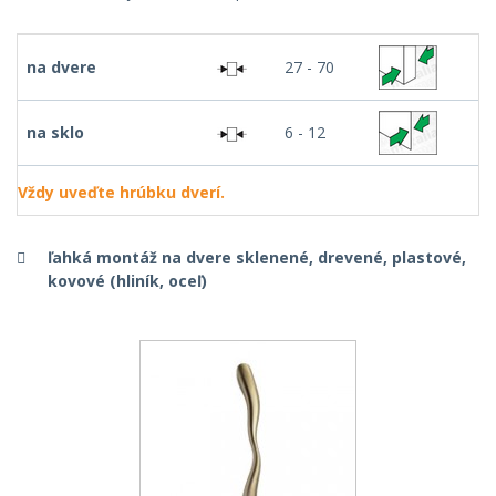
na dvere
27 - 70
na sklo
6 - 12
Vždy uveďte hrúbku dverí.
ľahká montáž na dvere sklenené, drevené, plastové,
kovové (hliník, oceľ)