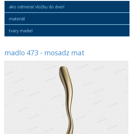
ako odmerať vložku do dverí
materiál
tvary madiel
madlo 473 - mosadz mat