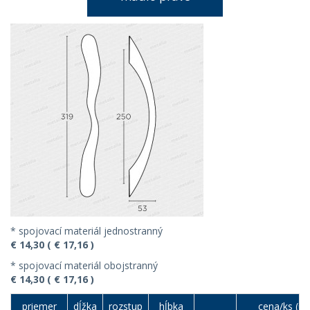
* spojovací materiál jednostranný
€ 14,30 ( € 17,16 )
* spojovací materiál obojstranný
€ 14,30 ( € 17,16 )
priemer
dĺžka
rozstup
hĺbka
cena/ks (€)