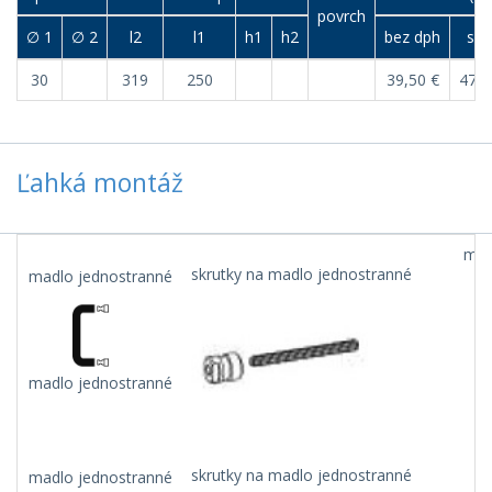
povrch
∅ 1
∅ 2
l2
l1
h1
h2
bez dph
s d
30
319
250
39,50 €
47,4
Ľahká montáž
mad
skrutky na madlo jednostranné
madlo jednostranné
madlo jednostranné
skrutky na madlo jednostranné
madlo jednostranné