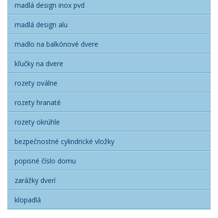
madlá design inox pvd
madlá design alu
madlo na balkónové dvere
kľučky na dvere
rozety oválne
rozety hranaté
rozety okrúhle
bezpečnostné cylindrické vložky
popisné číslo domu
zarážky dverí
klopadlá