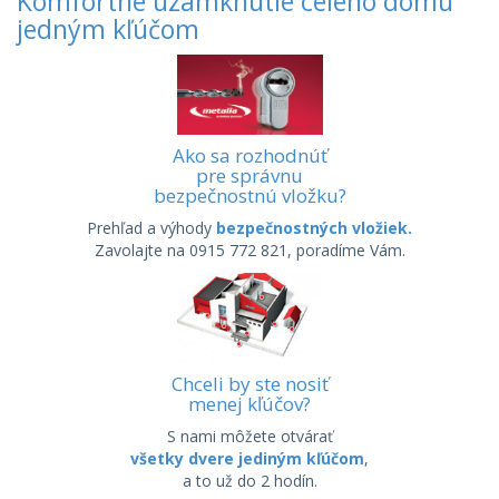
Komfortné uzamknutie celého domu
jedným kľúčom
Ako sa rozhodnúť
pre správnu
bezpečnostnú vložku?
Prehľad a výhody
bezpečnostných vložiek.
Zavolajte na 0915 772 821, poradíme Vám.
Chceli by ste nosiť
menej kľúčov?
S nami môžete otvárať
všetky dvere jediným kľúčom
,
a to už do 2 hodín.