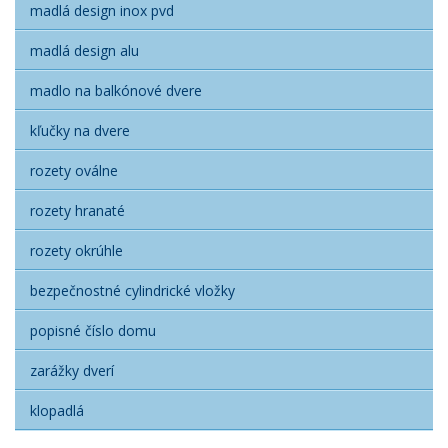
madlá design inox pvd
madlá design alu
madlo na balkónové dvere
kľučky na dvere
rozety oválne
rozety hranaté
rozety okrúhle
bezpečnostné cylindrické vložky
popisné číslo domu
zarážky dverí
klopadlá