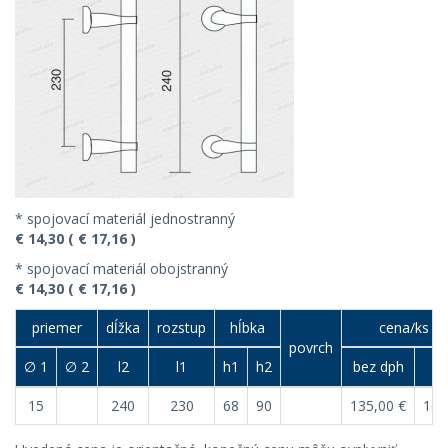
* spojovací materiál jednostranný
€ 14,30 ( € 17,16 )
* spojovací materiál obojstranný
€ 14,30 ( € 17,16 )
priemer
dĺžka
rozstup
hĺbka
cena/ks (€
povrch
∅ 1
∅ 2
l2
l1
h1
h2
bez dph
s 
15
240
230
68
90
135,00 €
162