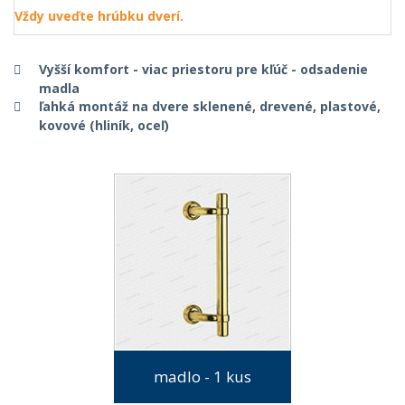
Vždy uveďte hrúbku dverí.
Vyšší komfort - viac priestoru pre kľúč - odsadenie
madla
ľahká montáž na dvere sklenené, drevené, plastové,
kovové (hliník, oceľ)
madlo - 1 kus