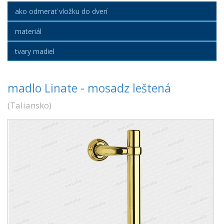
ako odmerať vložku do dverí
materiál
tvary madiel
madlo Linate - mosadz leštená
(
Taliansko
)