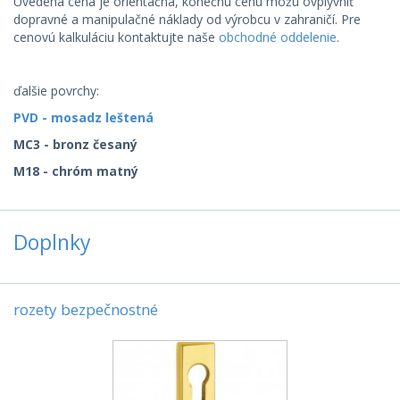
Uvedená cena je orientačná, konečnú cenu môžu ovplyvniť
dopravné a manipulačné náklady od výrobcu v zahraničí. Pre
cenovú kalkuláciu kontaktujte naše
obchodné oddelenie
.
ďalšie povrchy:
PVD - mosadz leštená
MC3 - bronz česaný
M18 - chróm matný
Doplnky
rozety bezpečnostné