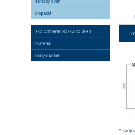
zarážky dverí
klopadlá
ako odmerať vložku do dverí
m
materiál
tvary madiel
* spojov