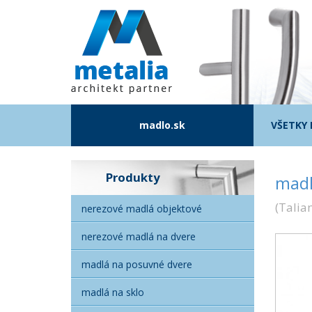
madlo.sk
VŠETKY
Produkty
madl
(
Talia
nerezové madlá objektové
nerezové madlá na dvere
madlá na posuvné dvere
madlá na sklo