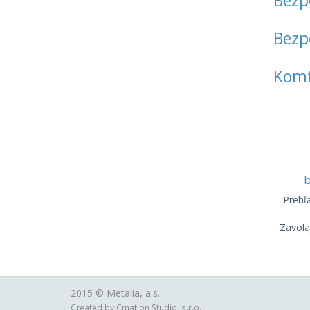
Bezp
Bezp
Komf
b
Prehľ
Zavola
2015 ©
Metalia, a.s.
Created by
Cmation Studio, s.r.o.