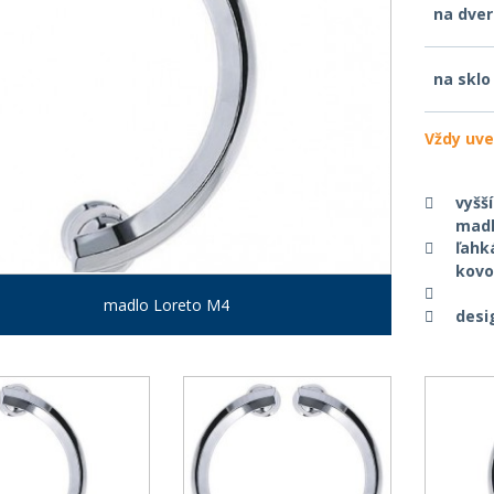
na dve
na sklo
Vždy uve
vyšš
mad
ľahk
kovov
madlo Loreto M4
desi