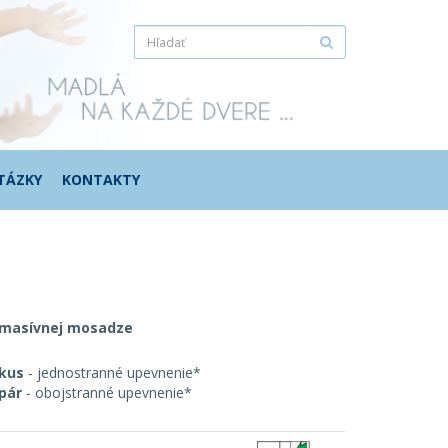
TÁZKY
KONTAKTY
 masívnej mosadze
 kus
- jednostranné upevnenie*
pár
- obojstranné upevnenie*