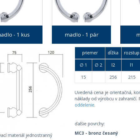
adlo - 1 kus
madlo - 1 pár
m
priemer
dĺžka
rozstup
∅ 1
∅ 2
l2
l1
15
256
215
Uvedená cena je orientačná, k
náklady od výrobcu v zahraničí.
oddelenie
.
ďalšie povrchy:
MC3 - bronz česaný
ací materiál jednostranný