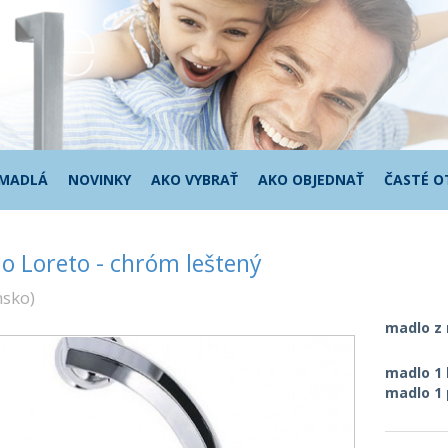
 MADLÁ
NOVINKY
AKO VYBRAŤ
AKO OBJEDNAŤ
ČASTÉ O
o Loreto - chróm leštený
nsko
)
madlo z
madlo 1
madlo 1 