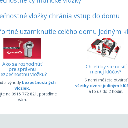
ečnostné cylindrické vložky
ečnostné vložky chránia vstup do domu
ortné uzamknutie celého domu jedným k
Ako sa rozhodnúť
Chceli by ste nosiť
pre správnu
menej kľúčov?
ezpečnostnú vložku?
S nami môžete otvárať
ad a výhody
bezpečnostných
všetky dvere jediným kľ
vložiek.
a to už do 2 hodín.
jte na 0915 772 821, poradíme
Vám.