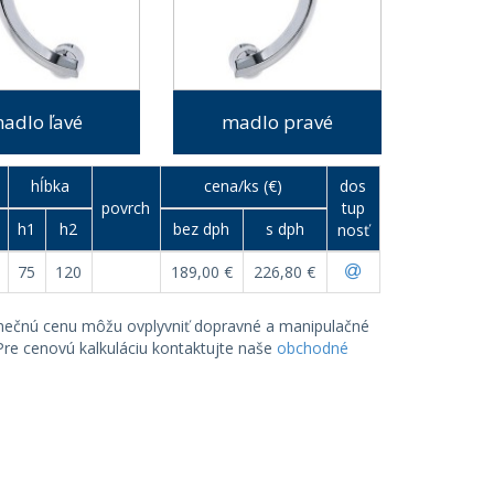
adlo ľavé
madlo pravé
hĺbka
cena/ks (€)
dos
povrch
tup
h1
h2
bez dph
s dph
nosť
75
120
189,00 €
226,80 €
onečnú cenu môžu ovplyvniť dopravné a manipulačné
 Pre cenovú kalkuláciu kontaktujte naše
obchodné