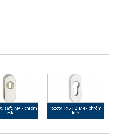
95 safe M4 - chróm
rozeta 195 PZ M4 - chróm
lesk
lesk