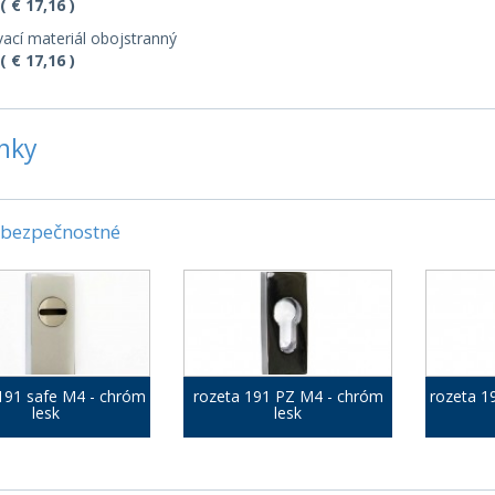
( € 17,16 )
ací materiál obojstranný
( € 17,16 )
nky
 bezpečnostné
191 safe M4 - chróm
rozeta 191 PZ M4 - chróm
rozeta 1
lesk
lesk