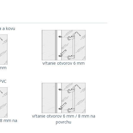
a a kovu
vŕtanie otvorov 6 mm
6 mm
 PVC
vŕtanie otvorov 6 mm / 8 mm na
/ 8 mm na
povrchu