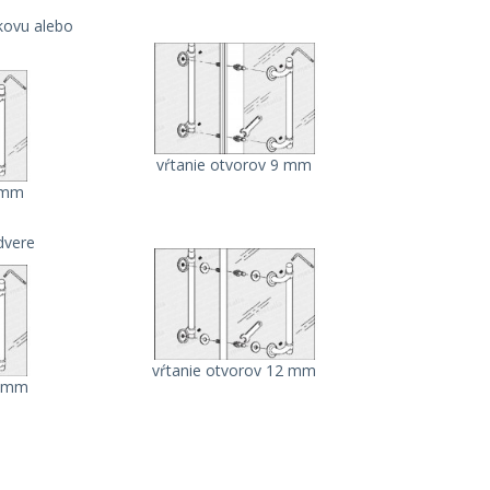
kovu alebo
vŕtanie otvorov 9 mm
9 mm
dvere
vŕtanie otvorov 12 mm
2 mm