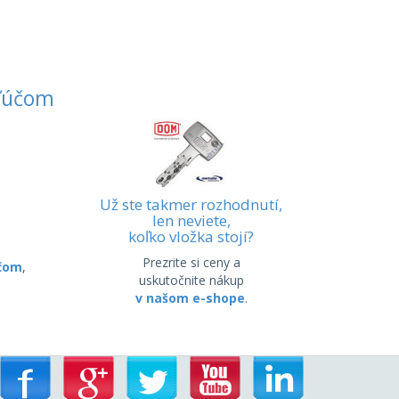
ľúčom
Už ste takmer rozhodnutí,
len neviete,
koľko vložka stojí?
Prezrite si ceny a
účom
,
uskutočnite nákup
v našom e-shope
.