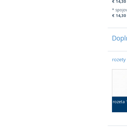
€ 14,30 
* spojov
€ 14,30 
Dopl
rozety
rozeta 