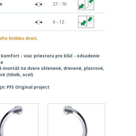
re
27 - 70
6 - 12
ďte hrúbku dverí.
í komfort - viac priestoru pre kľúč - odsadenie
la
á montáž na dvere sklenené, drevené, plastové,
é (hliník, oceľ)
gn: PFS Original project