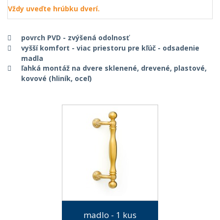
Vždy uveďte hrúbku dverí.
povrch PVD - zvýšená odolnosť
vyšší komfort - viac priestoru pre kľúč - odsadenie
madla
ľahká montáž na dvere sklenené, drevené, plastové,
kovové (hliník, oceľ)
madlo - 1 kus