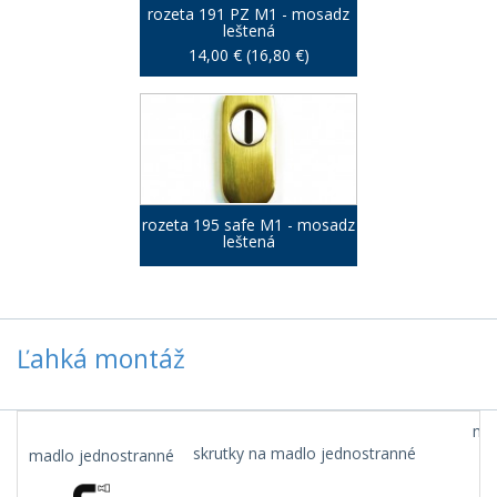
rozeta 191 PZ M1 - mosadz
leštená
14,00 € (16,80 €)
rozeta 195 safe M1 - mosadz
leštená
Ľahká montáž
mad
skrutky na madlo jednostranné
madlo jednostranné