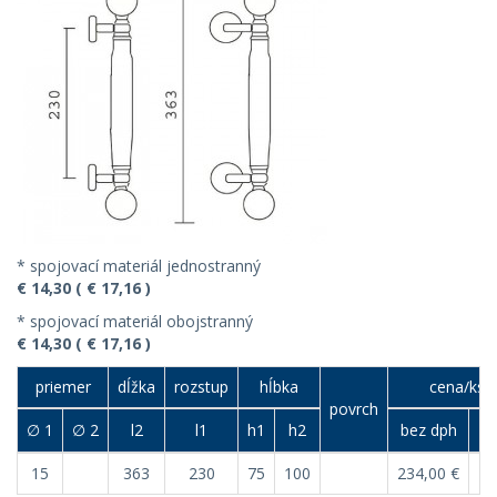
* spojovací materiál jednostranný
€ 14,30 ( € 17,16 )
* spojovací materiál obojstranný
€ 14,30 ( € 17,16 )
priemer
dĺžka
rozstup
hĺbka
cena/ks (
povrch
∅ 1
∅ 2
l2
l1
h1
h2
bez dph
15
363
230
75
100
234,00 €
28