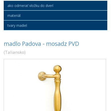
ako odmerať vložku do dverí
materiál
tvary madiel
madlo Padova - mosadz PVD
(
Taliansko
)