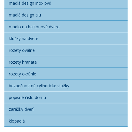
madlá design inox pvd
madlá design alu
madlo na balkónové dvere
kľučky na dvere
rozety oválne
rozety hranaté
rozety okrúhle
bezpečnostné cylindrické vložky
popisné číslo domu
zarážky dverí
klopadlá