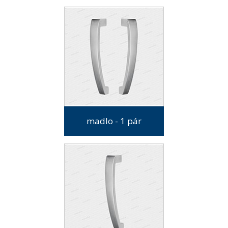
madlo - 1 pár