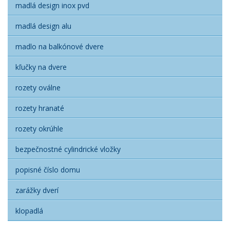
madlá design inox pvd
madlá design alu
madlo na balkónové dvere
kľučky na dvere
rozety oválne
rozety hranaté
rozety okrúhle
bezpečnostné cylindrické vložky
popisné číslo domu
zarážky dverí
klopadlá