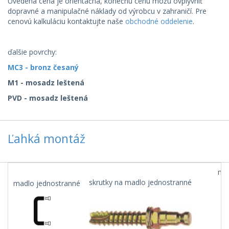
Uvedená cena je orientačná, konečnú cenu môžu ovplyvniť
dopravné a manipulačné náklady od výrobcu v zahraničí. Pre
cenovú kalkuláciu kontaktujte naše
obchodné oddelenie
.
ďalšie povrchy:
MC3 - bronz česaný
M1 - mosadz leštená
PVD - mosadz leštená
Ľahká montáž
mad
skrutky na madlo jednostranné
madlo jednostranné