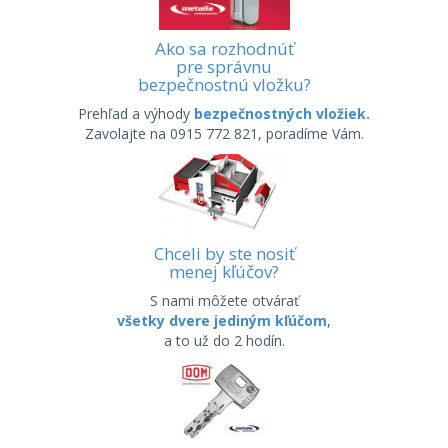
Ako sa rozhodnúť
pre správnu
bezpečnostnú vložku?
Prehľad a výhody
bezpečnostných vložiek.
Zavolajte na 0915 772 821, poradíme Vám.
Chceli by ste nosiť
menej kľúčov?
S nami môžete otvárať
všetky dvere jediným kľúčom
,
a to už do 2 hodín.