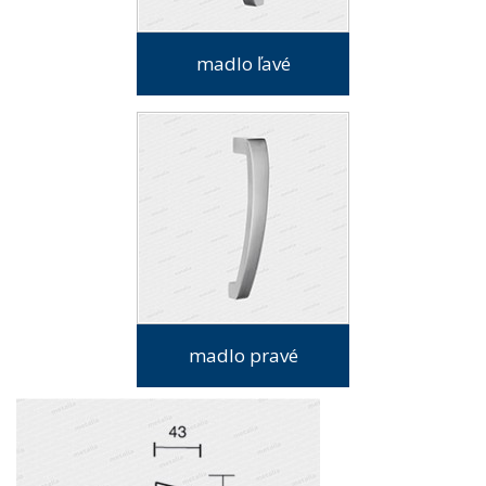
madlo ľavé
madlo pravé