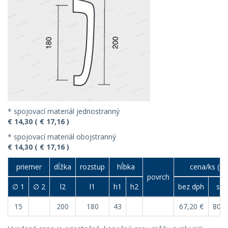
* spojovací materiál jednostranný
€ 14,30 ( € 17,16 )
* spojovací materiál obojstranný
€ 14,30 ( € 17,16 )
priemer
dĺžka
rozstup
hĺbka
cena/ks (€)
povrch
∅ 1
∅ 2
l2
l1
h1
h2
bez dph
s d
15
200
180
43
67,20 €
80,6