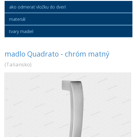
ako odmerať vložku do dverí
materiál
tvary madiel
madlo Quadrato - chróm matný
(
Taliansko
)