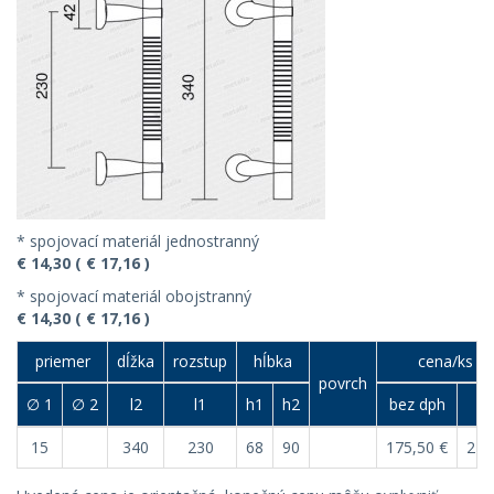
* spojovací materiál jednostranný
€ 14,30 ( € 17,16 )
* spojovací materiál obojstranný
€ 14,30 ( € 17,16 )
priemer
dĺžka
rozstup
hĺbka
cena/ks (€
povrch
∅ 1
∅ 2
l2
l1
h1
h2
bez dph
s 
15
340
230
68
90
175,50 €
210