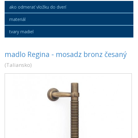
ako odmerať vložku do dverí
materiál
tvary madiel
madlo Regina - mosadz bronz česaný
(
Taliansko
)