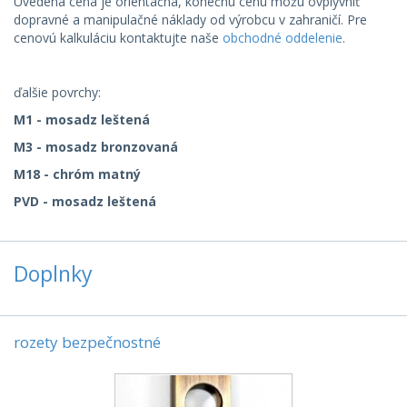
Uvedená cena je orientačná, konečnú cenu môžu ovplyvniť
dopravné a manipulačné náklady od výrobcu v zahraničí. Pre
cenovú kalkuláciu kontaktujte naše
obchodné oddelenie
.
ďalšie povrchy:
M1 - mosadz leštená
M3 - mosadz bronzovaná
M18 - chróm matný
PVD - mosadz leštená
Doplnky
rozety bezpečnostné