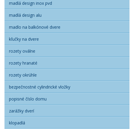
madlá design inox pvd
madlá design alu
madlo na balkónové dvere
kľučky na dvere
rozety oválne
rozety hranaté
rozety okrúhle
bezpečnostné cylindrické vložky
popisné číslo domu
zarážky dverí
klopadlá