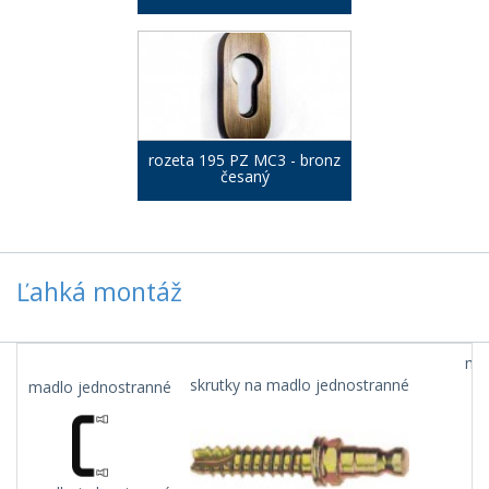
rozeta 195 PZ MC3 - bronz
česaný
Ľahká montáž
mad
skrutky na madlo jednostranné
madlo jednostranné