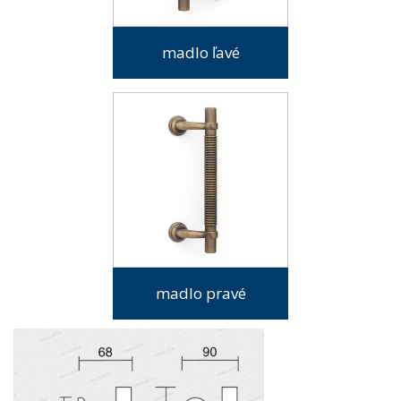
madlo ľavé
madlo pravé