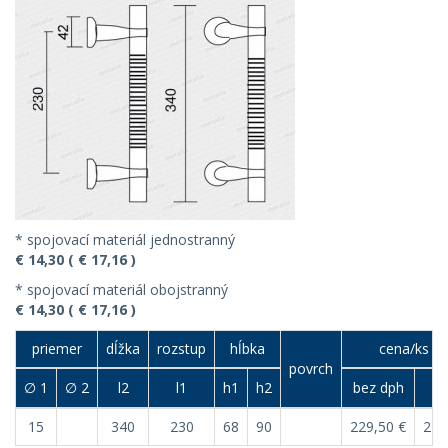
* spojovací materiál jednostranný
€ 14,30 ( € 17,16 )
* spojovací materiál obojstranný
€ 14,30 ( € 17,16 )
priemer
dĺžka
rozstup
hĺbka
cena/ks (€
povrch
∅ 1
∅ 2
l2
l1
h1
h2
bez dph
s 
15
340
230
68
90
229,50 €
275