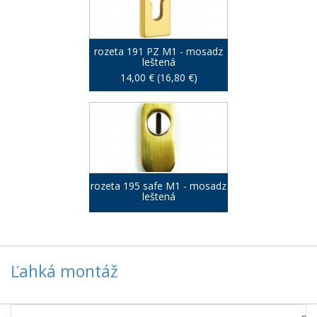
rozeta 191 PZ M1 - mosadz
leštená
14,00 € (16,80 €)
rozeta 195 safe M1 - mosadz
leštená
Ľahká montáž