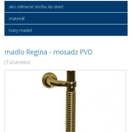
ako odmerať vložku do dverí
materiál
tvary madiel
madlo Regina - mosadz PVD
(
Taliansko
)