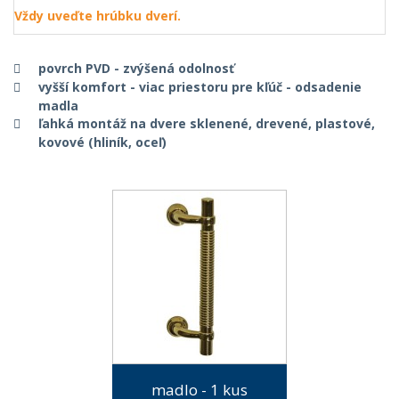
Vždy uveďte hrúbku dverí.
povrch PVD - zvýšená odolnosť
vyšší komfort - viac priestoru pre kľúč - odsadenie
madla
ľahká montáž na dvere sklenené, drevené, plastové,
kovové (hliník, oceľ)
madlo - 1 kus