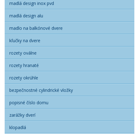
madlá design inox pvd
madlá design alu
madlo na balkónové dvere
kľučky na dvere
rozety oválne
rozety hranaté
rozety okrúhle
bezpečnostné cylindrické vložky
popisné číslo domu
zarážky dverí
klopadlá