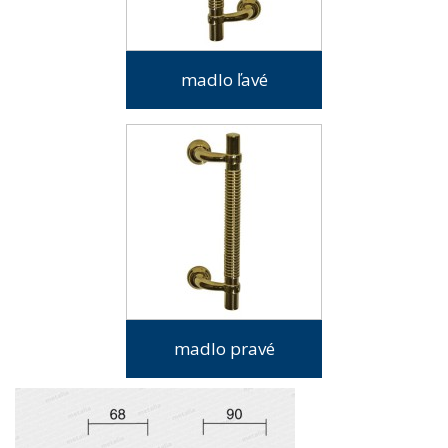
madlo ľavé
madlo pravé