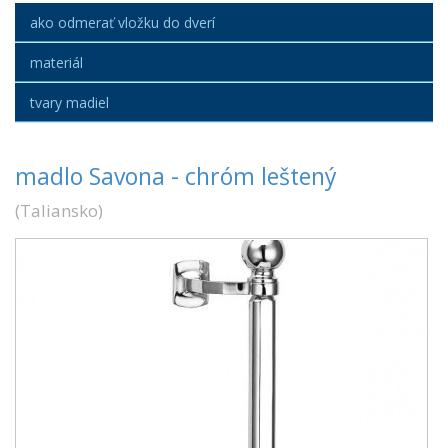
ako odmerať vložku do dverí
materiál
tvary madiel
madlo Savona - chróm leštený
(
Taliansko
)