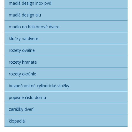
madlá design inox pvd
madlá design alu
madlo na balkónové dvere
kľučky na dvere
rozety oválne
rozety hranaté
rozety okrúhle
bezpečnostné cylindrické vložky
popisné číslo domu
zarážky dverí
klopadlá