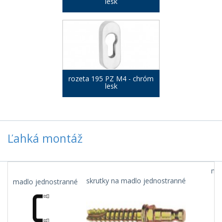
lesk
rozeta 195 PZ M4 - chróm
lesk
Ľahká montáž
mad
skrutky na madlo jednostranné
madlo jednostranné