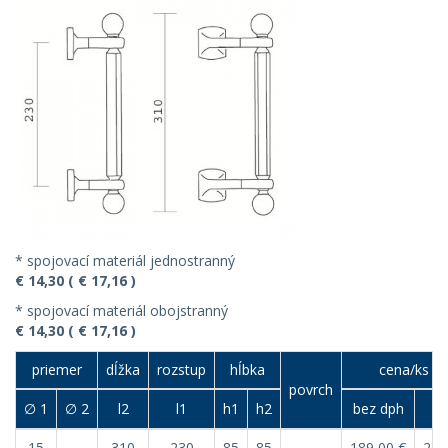
* spojovací materiál jednostranný
€ 14,30 ( € 17,16 )
* spojovací materiál obojstranný
€ 14,30 ( € 17,16 )
priemer
dĺžka
rozstup
hĺbka
cena/ks (€
povrch
∅ 1
∅ 2
l2
l1
h1
h2
bez dph
s 
15
310
230
85
85
189,00 €
226