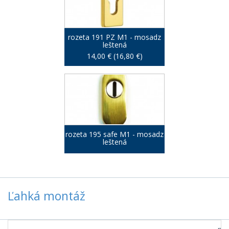
rozeta 191 PZ M1 - mosadz
leštená
14,00 € (16,80 €)
rozeta 195 safe M1 - mosadz
leštená
Ľahká montáž