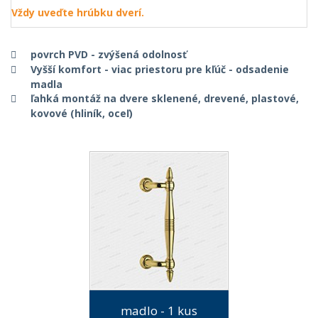
Vždy uveďte hrúbku dverí.
povrch PVD - zvýšená odolnosť
Vyšší komfort - viac priestoru pre kľúč - odsadenie
madla
ľahká montáž na dvere sklenené, drevené, plastové,
kovové (hliník, oceľ)
madlo - 1 kus