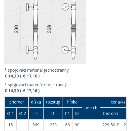
* spojovací materiál jednostranný
€ 14,30 ( € 17,16 )
* spojovací materiál obojstranný
€ 14,30 ( € 17,16 )
priemer
dĺžka
rozstup
hĺbka
cena/ks (€
povrch
∅ 1
∅ 2
l2
l1
h1
h2
bez dph
s 
15
369
230
68
90
229,50 €
275