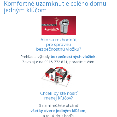
Komfortné uzamknutie celého domu
jedným kľúčom
Ako sa rozhodnúť
pre správnu
bezpečnostnú vložku?
Prehľad a výhody
bezpečnostných vložiek.
Zavolajte na 0915 772 821, poradíme Vám.
Chceli by ste nosiť
menej kľúčov?
S nami môžete otvárať
všetky dvere jediným kľúčom
,
a to už do 2 hodín.