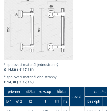
* spojovací materiál jednostranný
€ 14,30 ( € 17,16 )
* spojovací materiál obojstranný
€ 14,30 ( € 17,16 )
priemer
dĺžka
rozstup
hĺbka
cena/ks (€
povrch
∅ 1
∅ 2
l2
l1
h1
h2
bez dph
s 
15
305
230
73
85
189,00 €
226