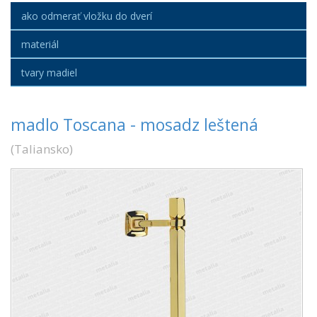
ako odmerať vložku do dverí
materiál
tvary madiel
madlo Toscana - mosadz leštená
(
Taliansko
)