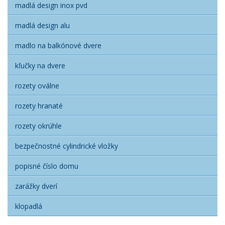
madlá design inox pvd
madlá design alu
madlo na balkónové dvere
kľučky na dvere
rozety oválne
rozety hranaté
rozety okrúhle
bezpečnostné cylindrické vložky
popisné číslo domu
zarážky dverí
klopadlá