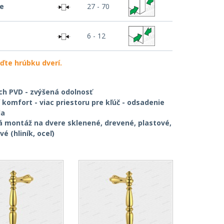
re
27 - 70
6 - 12
ďte hrúbku dverí.
ch PVD - zvýšená odolnosť
í komfort - viac priestoru pre kľúč - odsadenie
la
á montáž na dvere sklenené, drevené, plastové,
é (hliník, oceľ)