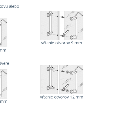
kovu alebo
vŕtanie otvorov 9 mm
9 mm
dvere
vŕtanie otvorov 12 mm
2 mm