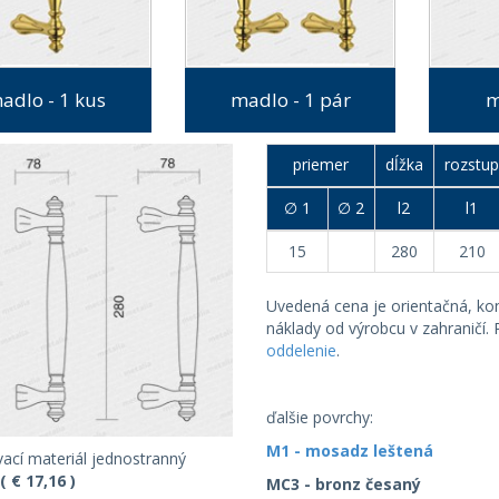
adlo - 1 kus
madlo - 1 pár
m
priemer
dĺžka
rozstu
∅ 1
∅ 2
l2
l1
15
280
210
Uvedená cena je orientačná, k
náklady od výrobcu v zahraničí.
oddelenie
.
ďalšie povrchy:
M1 - mosadz leštená
ací materiál jednostranný
( € 17,16 )
MC3 - bronz česaný