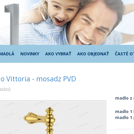
 MADLÁ
NOVINKY
AKO VYBRAŤ
AKO OBJEDNAŤ
ČASTÉ O
o Vittoria - mosadz PVD
nsko
)
madlo z
madlo 1
madlo 1 