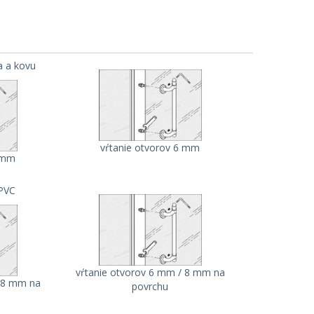
a a kovu
vŕtanie otvorov 6 mm
6 mm
 PVC
vŕtanie otvorov 6 mm / 8 mm na
/ 8 mm na
povrchu