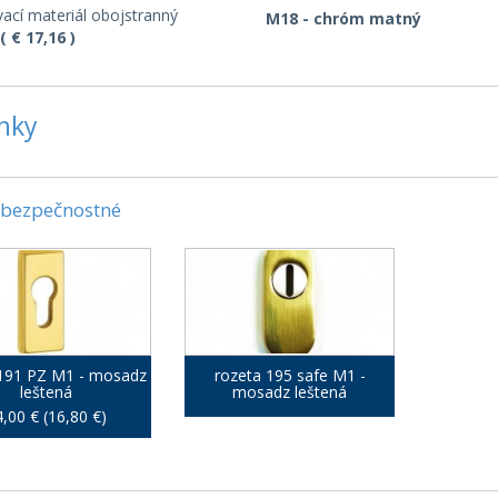
ací materiál obojstranný
M18 - chróm matný
( € 17,16 )
nky
 bezpečnostné
 191 PZ M1 - mosadz
rozeta 195 safe M1 -
leštená
mosadz leštená
,00 € (16,80 €)