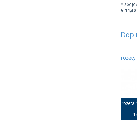
* spojov
€ 14,30 
Dopl
rozety
rozeta
14