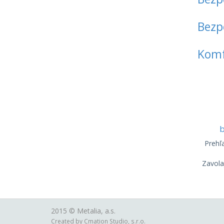
Bezp
Komf
b
Prehľ
Zavola
2015 ©
Metalia, a.s.
Created by
Cmation Studio, s.r.o.