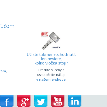
ľúčom
Už ste takmer rozhodnutí,
len neviete,
koľko vložka stojí?
Prezrite si ceny a
účom
,
uskutočnite nákup
v našom e-shope
.