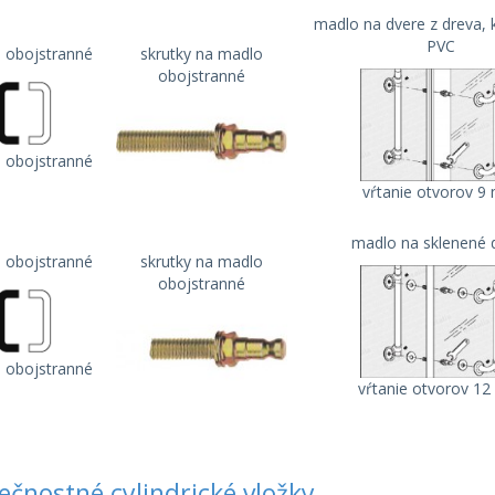
madlo na dvere z dreva, 
PVC
 obojstranné
skrutky na madlo
obojstranné
 obojstranné
vŕtanie otvorov 
madlo na sklenené 
 obojstranné
skrutky na madlo
obojstranné
 obojstranné
vŕtanie otvorov 1
ečnostné cylindrické vložky