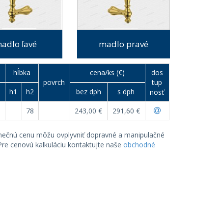
adlo ľavé
madlo pravé
p
hĺbka
cena/ks (€)
dos
povrch
tup
h1
h2
bez dph
s dph
nosť
78
243,00 €
291,60 €
onečnú cenu môžu ovplyvniť dopravné a manipulačné
 Pre cenovú kalkuláciu kontaktujte naše
obchodné