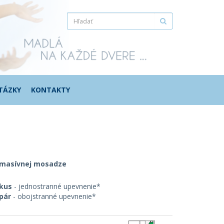
TÁZKY
KONTAKTY
 masívnej mosadze
 kus
- jednostranné upevnenie*
pár
- obojstranné upevnenie*