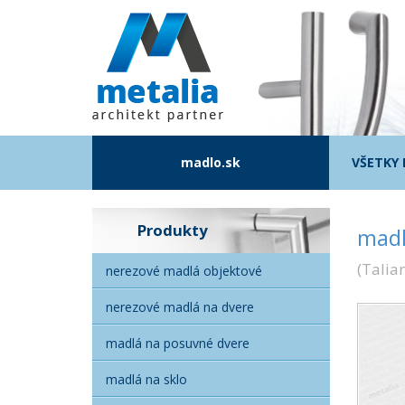
madlo.sk
VŠETKY
Produkty
madl
(
Talia
nerezové madlá objektové
nerezové madlá na dvere
madlá na posuvné dvere
madlá na sklo