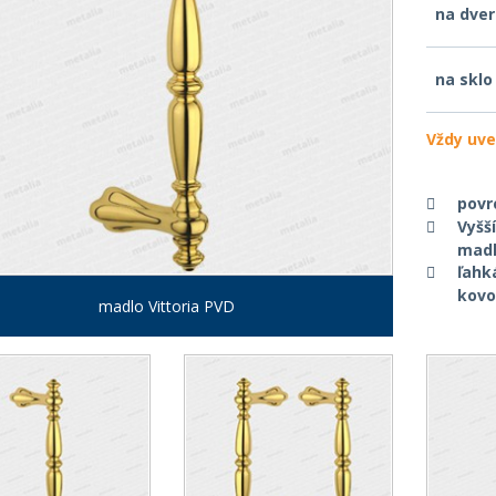
na dve
na sklo
Vždy uve
povr
Vyšš
mad
ľahk
kovov
madlo Vittoria PVD