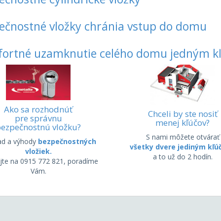
ečnostné vložky chránia vstup do domu
ortné uzamknutie celého domu jedným k
Ako sa rozhodnúť
Chceli by ste nosiť
pre správnu
menej kľúčov?
ezpečnostnú vložku?
S nami môžete otvárať
ad a výhody
bezpečnostných
všetky dvere jediným kľ
vložiek.
a to už do 2 hodín.
jte na 0915 772 821, poradíme
Vám.