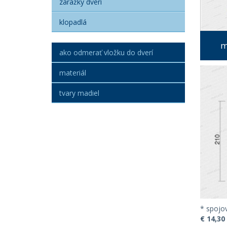
zarážky dverí
klopadlá
m
ako odmerať vložku do dverí
materiál
tvary madiel
* spojov
€ 14,30 