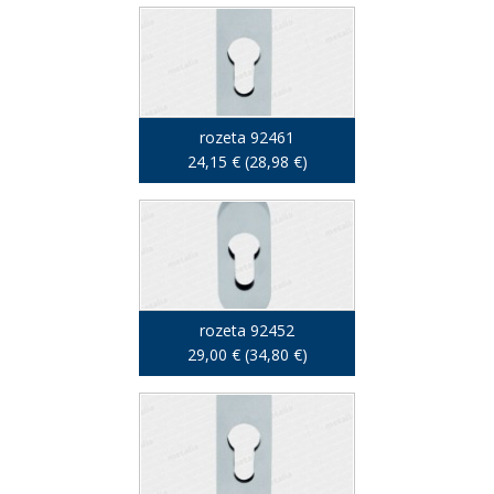
rozeta 92461
24,15 € (28,98 €)
rozeta 92452
29,00 € (34,80 €)