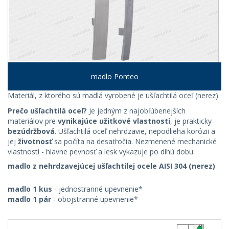
madlo Ponteo
Materiál, z ktorého sú madlá vyrobené je ušľachtilá oceľ (nerez).
Prečo ušľachtilá oceľ?
Je jedným z najobľúbenejších
materiálov pre
vynikajúce užitkové vlastnosti
, je prakticky
bezúdržbová
. Ušľachtilá oceľ nehrdzavie, nepodlieha korózii a
jej
životnosť
sa počíta na desaťročia. Nezmenené mechanické
vlastnosti - hlavne pevnosť a lesk vykazuje po dlhú dobu.
madlo z nehrdzavejúcej ušľachtilej ocele AISI 304 (nerez)
madlo 1 kus
- jednostranné upevnenie*
madlo 1 pár
- obojstranné upevnenie*