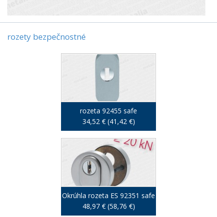
rozety bezpečnostné
rozeta 92455 safe
34,52 € (41,42 €)
Okrúhla rozeta ES 92351 safe
48,97 € (58,76 €)