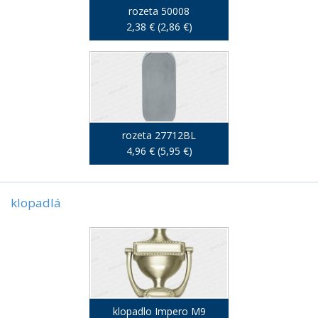
rozeta 50008
2,38 € (2,86 €)
rozeta 27712BL
4,96 € (5,95 €)
klopadlá
klopadlo Impero M9