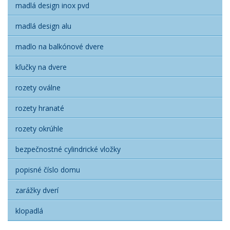
madlá design inox pvd
madlá design alu
madlo na balkónové dvere
kľučky na dvere
rozety oválne
rozety hranaté
rozety okrúhle
bezpečnostné cylindrické vložky
popisné číslo domu
zarážky dverí
klopadlá