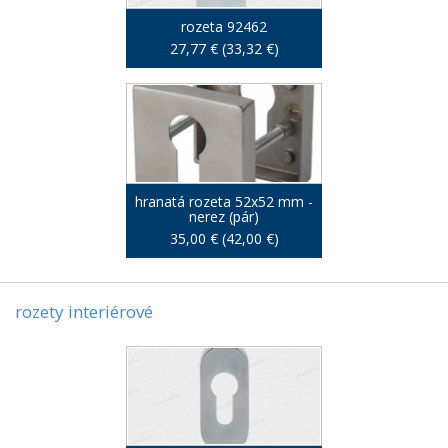
rozeta 92462
27,77 € (33,32 €)
hranatá rozeta 52x52 mm -
nerez (pár)
35,00 € (42,00 €)
rozety interiérové