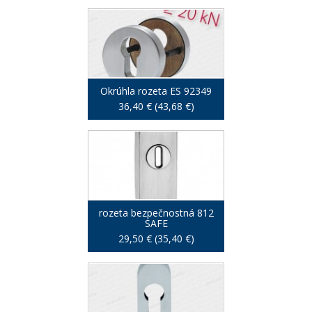
Okrúhla rozeta ES 92349
36,40 € (43,68 €)
rozeta bezpečnostná 812
SAFE
29,50 € (35,40 €)