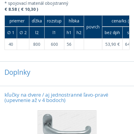
* spojovací materiál obojstranný
€ 8.58 ( € 10,30 )
priemer
dĺžka
rozstup
hĺbka
cena/ks (€)
povrch
∅ 1
∅ 2
l2
l1
h1
h2
bez dph
s d
40
800
600
56
53,90 €
64,6
Doplnky
kľučky na dvere / aj jednostranné ľavo-pravé
(upevnenie až v 4 bodoch)