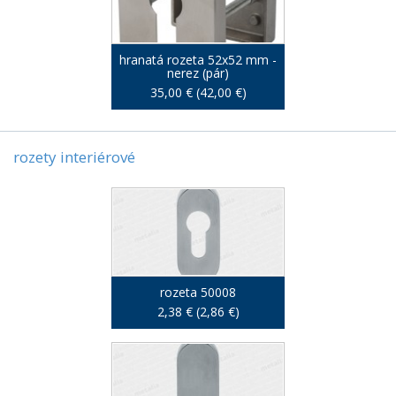
hranatá rozeta 52x52 mm -
nerez (pár)
35,00 € (42,00 €)
rozety interiérové
rozeta 50008
2,38 € (2,86 €)