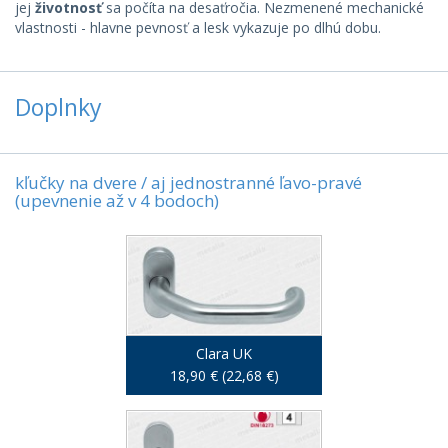
jej
životnosť
sa počíta na desaťročia. Nezmenené mechanické
vlastnosti - hlavne pevnosť a lesk vykazuje po dlhú dobu.
Doplnky
kľučky na dvere / aj jednostranné ľavo-pravé
(upevnenie až v 4 bodoch)
Clara UK
18,90 € (22,68 €)