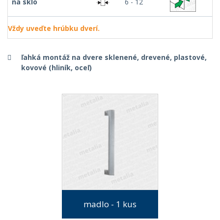
na sklo
6 - 12
Vždy uveďte hrúbku dverí.
ľahká montáž na dvere sklenené, drevené, plastové,
kovové (hliník, oceľ)
madlo - 1 kus