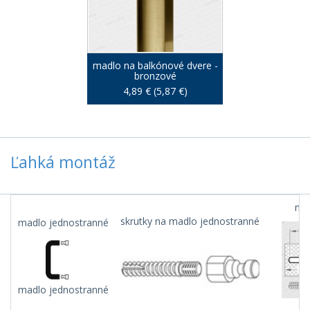
madlo na balkónové dvere -
bronzové
4,89 € (5,87 €)
Ľahká montáž
mad
skrutky na madlo jednostranné
madlo jednostranné
madlo jednostranné