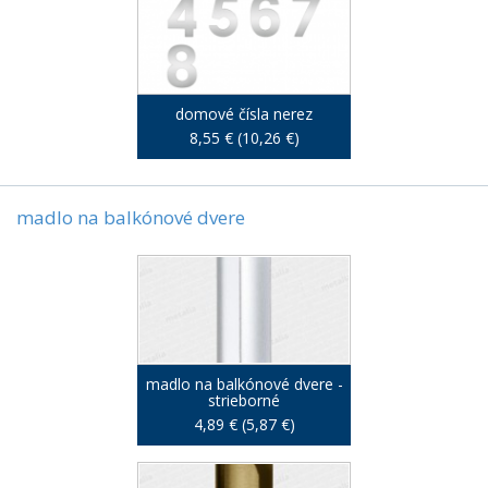
domové čísla nerez
8,55 € (10,26 €)
madlo na balkónové dvere
madlo na balkónové dvere -
strieborné
4,89 € (5,87 €)