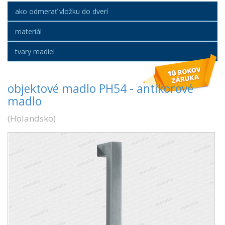
ako odmerať vložku do dverí
materiál
tvary madiel
objektové madlo PH54 - antikorové
madlo
(
Holandsko
)