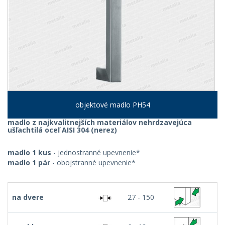
objektové madlo PH54
madlo z najkvalitnejších materiálov nehrdzavejúca
ušľachtilá oceľ AISI 304 (nerez)
madlo 1 kus
- jednostranné upevnenie*
madlo 1 pár
- obojstranné upevnenie*
na dvere
27 - 150