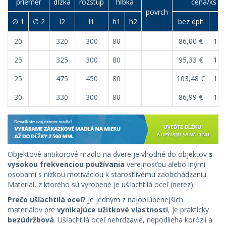
priemer
dĺžka
rozstup
hĺbka
cena/ks (€
povrch
∅ 1
∅ 2
l2
l1
h1
h2
bez dph
s 
20
320
300
80
86,00 €
103
25
325
300
80
95,33 €
114
25
475
450
80
103,48 €
124
30
330
300
80
86,99 €
104
Objektové antikorové madlo na dvere je vhodné do objektov
s
vysokou frekvenciou používania
verejnosťou alebo inými
osobami s nízkou motiváciou k starostlivému zaobchádzaniu.
Materiál, z ktorého sú vyrobené je ušľachtilá oceľ (nerez).
Prečo ušľachtilá oceľ?
Je jedným z najobľúbenejších
materiálov pre
vynikajúce užitkové vlastnosti
, je prakticky
bezúdržbová
. Ušľachtilá oceľ nehrdzavie, nepodlieha korózii a