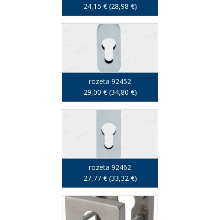
24,15 € (28,98 €)
rozeta 92452
29,00 € (34,80 €)
rozeta 92462
27,77 € (33,32 €)