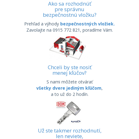
Ako sa rozhodnúť
pre správnu
bezpečnostnú vložku?
Prehľad a výhody
bezpečnostných vložiek.
Zavolajte na 0915 772 821, poradíme Vám.
Chceli by ste nosiť
menej kľúčov?
S nami môžete otvárať
všetky dvere jediným kľúčom
,
a to už do 2 hodín.
Už ste takmer rozhodnutí,
len neviete,