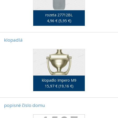
rozeta 27712BL
4,96 € (5,95 €)
klopadlá
klopadlo Impero M9
15,97 € (19,16 €)
popisné číslo domu