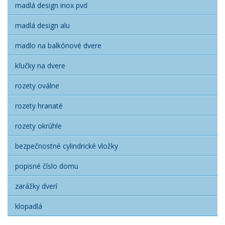
madlá design inox pvd
madlá design alu
madlo na balkónové dvere
kľučky na dvere
rozety oválne
rozety hranaté
rozety okrúhle
bezpečnostné cylindrické vložky
popisné číslo domu
zarážky dverí
klopadlá