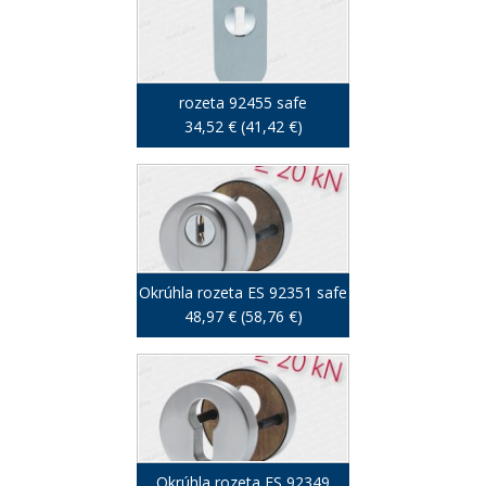
rozeta 92455 safe
34,52 € (41,42 €)
Okrúhla rozeta ES 92351 safe
48,97 € (58,76 €)
Okrúhla rozeta ES 92349