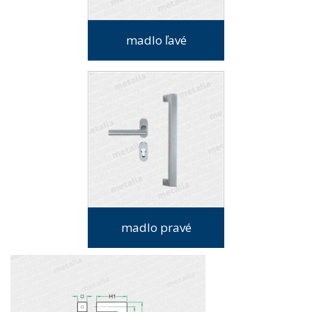
madlo ľavé
madlo pravé