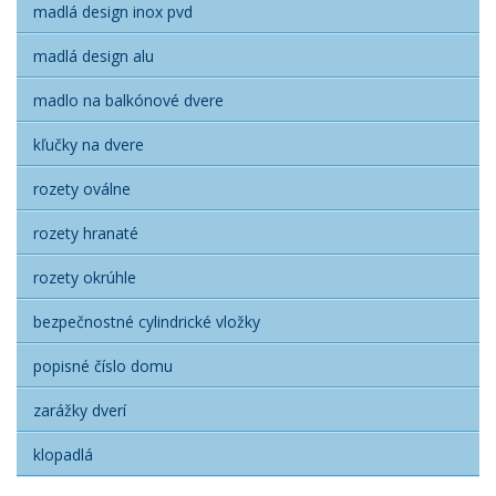
madlá design inox pvd
madlá design alu
madlo na balkónové dvere
kľučky na dvere
rozety oválne
rozety hranaté
rozety okrúhle
bezpečnostné cylindrické vložky
popisné číslo domu
zarážky dverí
klopadlá