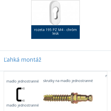
rozeta 195 PZ M4 - chróm
lesk
Ľahká montáž
mad
skrutky na madlo jednostranné
madlo jednostranné
madlo jednostranné