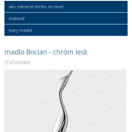
ako odmerať vložku do dverí
materiál
tvary madiel
madlo Bocian - chróm lesk
(
Taliansko
)