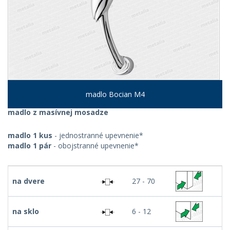
madlo Bocian M4
madlo z masívnej mosadze
madlo 1 kus
- jednostranné upevnenie*
madlo 1 pár
- obojstranné upevnenie*
na dvere
27 - 70
na sklo
6 - 12