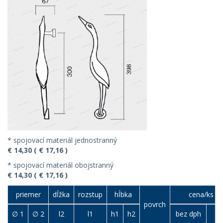
* spojovací materiál jednostranný
€ 14,30 ( € 17,16 )
* spojovací materiál obojstranný
€ 14,30 ( € 17,16 )
priemer
dĺžka
rozstup
hĺbka
cena/ks (€
povrch
∅ 1
∅ 2
l2
l1
h1
h2
bez dph
s 