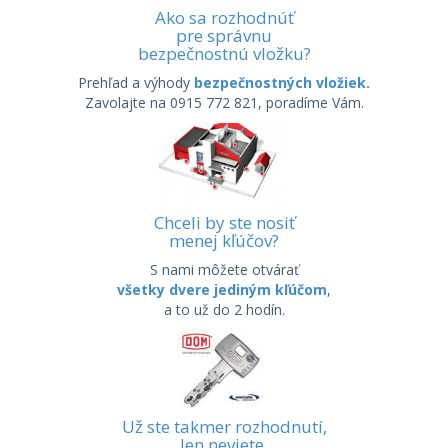
Ako sa rozhodnúť
pre správnu
bezpečnostnú vložku?
Prehľad a výhody
bezpečnostných vložiek.
Zavolajte na 0915 772 821, poradíme Vám.
Chceli by ste nosiť
menej kľúčov?
S nami môžete otvárať
všetky dvere jediným kľúčom
,
a to už do 2 hodín.
Už ste takmer rozhodnutí,
len neviete,