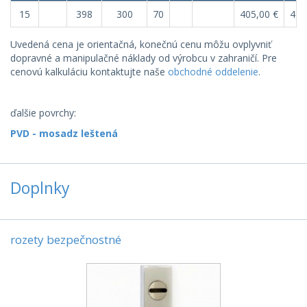
15
398
300
70
405,00 €
486
Uvedená cena je orientačná, konečnú cenu môžu ovplyvniť
dopravné a manipulačné náklady od výrobcu v zahraničí. Pre
cenovú kalkuláciu kontaktujte naše
obchodné oddelenie
.
ďalšie povrchy:
PVD - mosadz leštená
Doplnky
rozety bezpečnostné