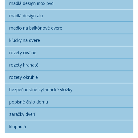
madlá design inox pvd
madlá design alu
madlo na balkónové dvere
kľučky na dvere
rozety oválne
rozety hranaté
rozety okrúhle
bezpečnostné cylindrické vložky
popisné číslo domu
zarážky dverí
klopadlá