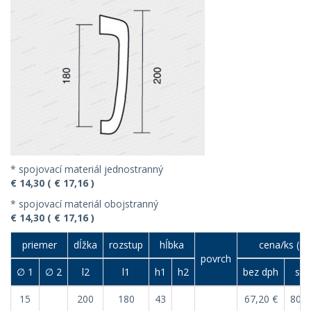
* spojovací materiál jednostranný
€ 14,30 ( € 17,16 )
* spojovací materiál obojstranný
€ 14,30 ( € 17,16 )
priemer
dĺžka
rozstup
hĺbka
cena/ks (€)
povrch
∅ 1
∅ 2
l2
l1
h1
h2
bez dph
s d
15
200
180
43
67,20 €
80,6