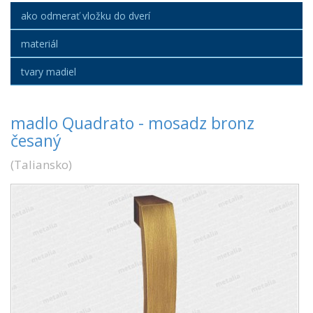
ako odmerať vložku do dverí
materiál
tvary madiel
madlo Quadrato - mosadz bronz
česaný
(
Taliansko
)