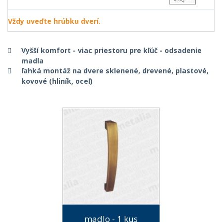
Vždy uveďte hrúbku dverí.
Vyšší komfort - viac priestoru pre kľúč - odsadenie
madla
ľahká montáž na dvere sklenené, drevené, plastové,
kovové (hliník, oceľ)
madlo - 1 kus