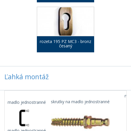
rozeta 195 PZ MC3 - bronz
česaný
Ľahká montáž
mad
skrutky na madlo jednostranné
madlo jednostranné
madlo jednostranné