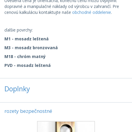
Uvedená cena je orientačná, konečnú cenu môžu ovplyvniť
dopravné a manipulačné náklady od výrobcu v zahraničí. Pre
cenovú kalkuláciu kontaktujte naše
obchodné oddelenie
.
ďalšie povrchy:
M1 - mosadz leštená
M3 - mosadz bronzovaná
M18 - chróm matný
PVD - mosadz leštená
Doplnky
rozety bezpečnostné