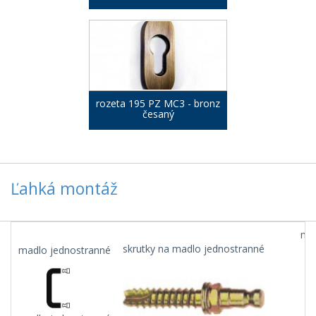
rozeta 195 PZ MC3 - bronz
česaný
Ľahká montáž
mad
skrutky na madlo jednostranné
madlo jednostranné