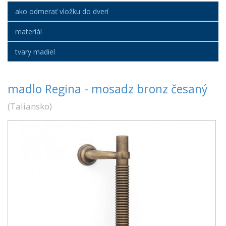
ako odmerať vložku do dverí
materiál
tvary madiel
madlo Regina - mosadz bronz česaný
(
Taliansko
)