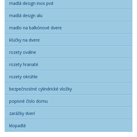
madlá design inox pvd
madlá design alu
madlo na balkónové dvere
kľučky na dvere
rozety oválne
rozety hranaté
rozety okrúhle
bezpečnostné cylindrické vložky
popisné číslo domu
zarážky dverí
klopadlá