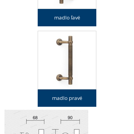
madlo ľavé
madlo pravé