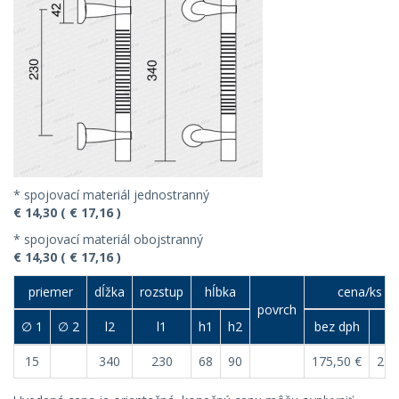
* spojovací materiál jednostranný
€ 14,30 ( € 17,16 )
* spojovací materiál obojstranný
€ 14,30 ( € 17,16 )
priemer
dĺžka
rozstup
hĺbka
cena/ks (€
povrch
∅ 1
∅ 2
l2
l1
h1
h2
bez dph
s 
15
340
230
68
90
175,50 €
210