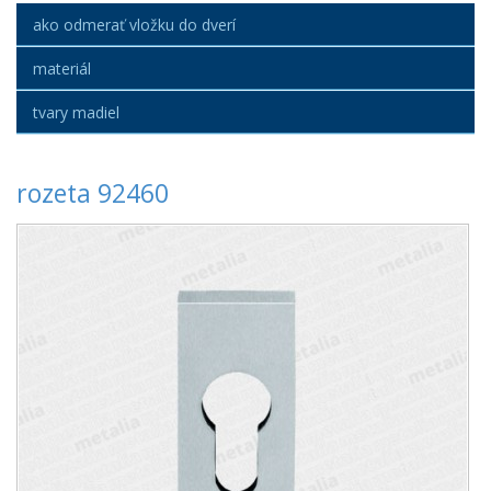
ako odmerať vložku do dverí
materiál
tvary madiel
rozeta 92460