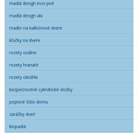
madlá design inox pvd
madlá design alu
madlo na balkónové dvere
kľučky na dvere
rozety oválne
rozety hranaté
rozety okrúhle
bezpečnostné cylindrické vložky
popisné číslo domu
zarážky dverí
klopadlá