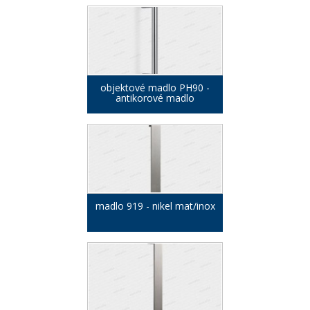
objektové madlo PH90 -
antikorové madlo
madlo 919 - nikel mat/inox