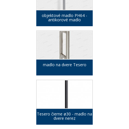
objektové madlo PH64 -
antikorové madlo
madlo na dvere Tesero
Tesero čierne ø30 - madlo na
dvere nerez