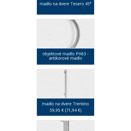
madlo na dvere Tesero 45°
objektové madlo PH63 -
antikorové madlo
madlo na dvere Trentino
59,95 € (71,94 €)