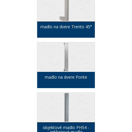
madlo na dvere Trento 45°
madlo na dvere Ponte
objektové madlo PH54 -
antikorové madlo