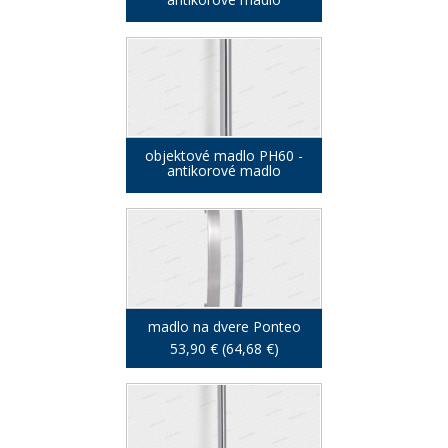
objektové madlo PH60 -
antikorové madlo
madlo na dvere Ponteo
53,90 € (64,68 €)