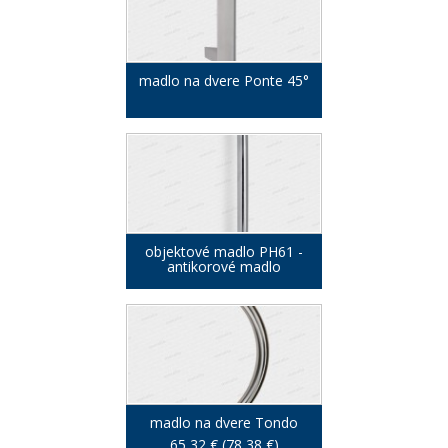
madlo na dvere Ponte 45°
objektové madlo PH61 -
antikorové madlo
madlo na dvere Tondo
65,32 € (78,38 €)